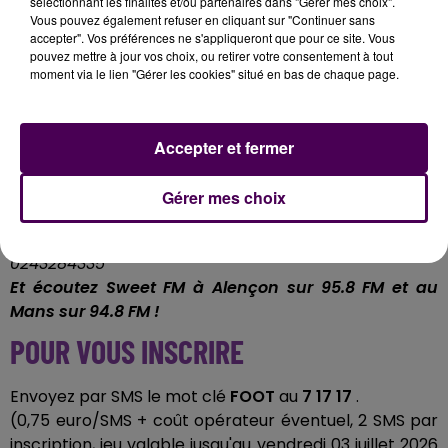
sélectionnant les finalités et/ou partenaires dans "Gérer mes choix".
Vous pouvez également refuser en cliquant sur "Continuer sans
Au Bureau
à Saint-Saturnin
accepter". Vos préférences ne s'appliqueront que pour ce site. Vous
pouvez mettre à jour vos choix, ou retirer votre consentement à tout
On fait tous sauf bosser Au Bureau
moment via le lien "Gérer les cookies" situé en bas de chaque page.
Pub Brasserie anglo saxonne ouvert tous les jours de
11H30 à 23H
Nos burgers, nos plats emblématiques comme le
Accepter et fermer
camembert rôti, nos salades et bien sûr nos desserts
Ultra Gourmands
Gérer mes choix
Zac de l'océane
À Saint-Saturnin
0243284335
Et écoutez Sweet FM à Alençon sur 95.8 FM et au
Mans sur 94.8 FM !
POUR VOUS INSCRIRE
Envoyez par SMS le mot clé
FOOT
au
7 17 17
.
(0,75 euro/SMS + coût opérateur éventuel, 2 SMS par
inscription, jeu valable jusqu'au vendredi 03 juillet 2026