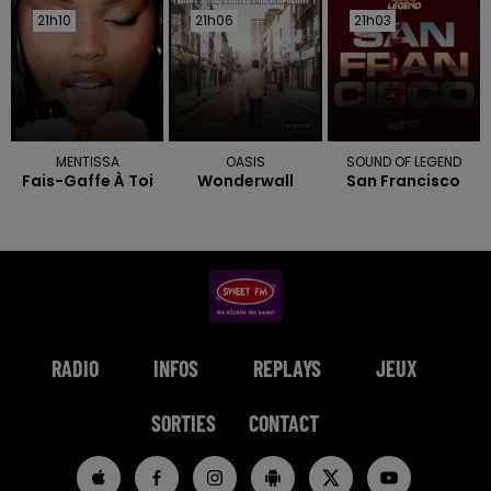
21h10
21h10
21h06
21h06
21h03
21h03
MENTISSA
OASIS
SOUND OF LEGEND
Fais-Gaffe À Toi
Wonderwall
San Francisco
RADIO
INFOS
REPLAYS
JEUX
SORTIES
CONTACT