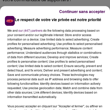
Le grand jeu de la saison pourrait bien transformer vos
Continuer sans accepter
moments en famille... alors pourquoi hésiter ? Ne
Le respect de votre vie privée est notre priorité
restez pas sur la touche ! Rendez-vous sur Sweet FM,
tentez votre chance et vivez, peut-être, un moment
We and
our (447) partners
do the following data processing based on
magique en direct !
your consent and/or our legitimate interest: Store and/or access
information on a device; Use limited data to select advertising; Create
profiles for personalised advertising; Use profiles to select personalised
Au Bureau
à Alençon
advertising; Measure advertising performance; Measure content
performance; Understand audiences through statistics or combinations
On fait tous sauf bosser Au Bureau
of data from different sources; Develop and improve services; Create
profiles to personalise content; Use profiles to select personalised
Pub Brasserie anglo saxonne ouvert tous les jours de
content; Use limited data to select content; Ensure security, prevent and
11H30 à 23H
detect fraud, and fix errors; Deliver and present advertising and content;
Nos burgers, nos plats emblématiques comme le
Save and communicate privacy choices. These technologies may
process personal data such as IP address and browsing data to offer
camembert rôti, nos salades et bien sûr nos desserts
following functionalities: Identify devices based on information actively
Ultra Gourmands
requested; Use precise geolocation data; Match and combine data from
12 Place du Palais
other data sources; Link different devices; Identify devices based on
information transmitted automatically.
À Alençon
02 33 29 26 49
Vous pouvez accepter en cliquant sur "Accepter et fermer", ou affiner en