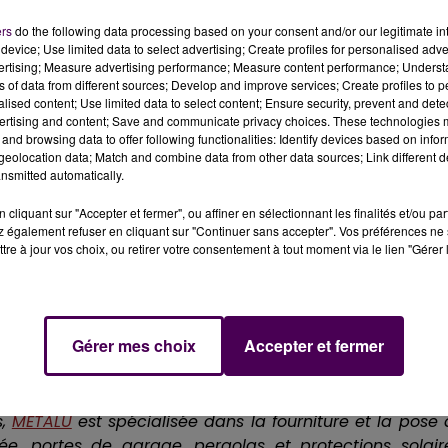
lés.
ers
do the following data processing based on your consent and/or our legitimate int
device; Use limited data to select advertising; Create profiles for personalised adver
.
vertising; Measure advertising performance; Measure content performance; Unders
ns of data from different sources; Develop and improve services; Create profiles to 
en LEGO
, une superbe pièce de collection.
alised content; Use limited data to select content; Ensure security, prevent and detect
ertising and content; Save and communicate privacy choices. These technologies
nt les matchs.
and browsing data to offer following functionalities: Identify devices based on infor
eolocation data; Match and combine data from other data sources; Link different de
pétition
.
nsmitted automatically.
if et il n'y a pas de perdant ! Chaque participant
cliquant sur "Accepter et fermer", ou affiner en sélectionnant les finalités et/ou pa
ectement avec son
ballon officiel Sweet FM
. Un joli cadeau
 également refuser en cliquant sur "Continuer sans accepter". Vos préférences ne 
 le jardin et fédérer toute votre communauté de
tre à jour vos choix, ou retirer votre consentement à tout moment via le lien "Gérer 
vos moments en famille... alors pourquoi hésiter ? Ne res
ntez votre chance et vivez, peut-être, un moment magi
Gérer mes choix
Accepter et fermer
s,
METALU
est spécialisée dans la fourniture et la pose
ée, portes de garage, pergolas et protections solaire