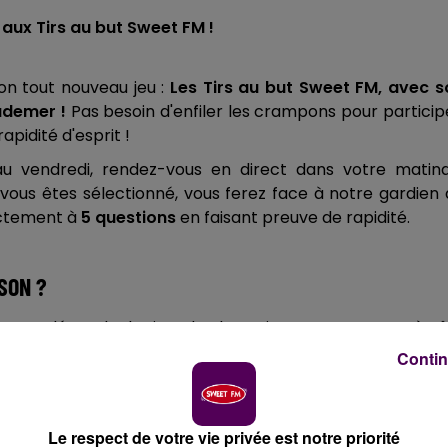
r aux Tirs au but Sweet FM !
on tout nouveau jeu :
Les Tirs au but Sweet FM, avec s
Audemer
!
Pas besoin d'enfiler les crampons pour particip
apidité d'esprit !
au vendredi, rendez-vous en direct dans votre matina
i vous êtes sélectionné, vous ferez face à notre gardien
ectement à
5 questions
en faisant preuve de rapidité.
SON ?
r score décroche le titre de champion. Ne passez pas à c
sez votre récompense de rêve parmi notre sélection de
Contin
nde devant les matchs à la maison.
Le respect de votre vie privée est notre priorité
immersion totale.