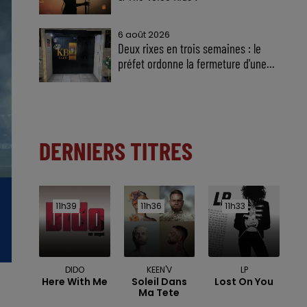
6 août 2026
Deux rixes en trois semaines : le
préfet ordonne la fermeture d'une...
DERNIERS TITRES
11h39
11h39
11h36
11h36
11h33
11h33
DIDO
KEEN'V
LP
Here With Me
Soleil Dans
Lost On You
Ma Tete