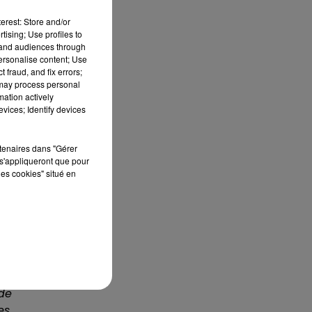
erest: Store and/or
tising; Use profiles to
tand audiences through
personalise content; Use
 fraud, and fix errors;
 may process personal
mation actively
vices; Identify devices
rtenaires dans "Gérer
 à
s'appliqueront que pour
les cookies" situé en
tez
que
 de
s.