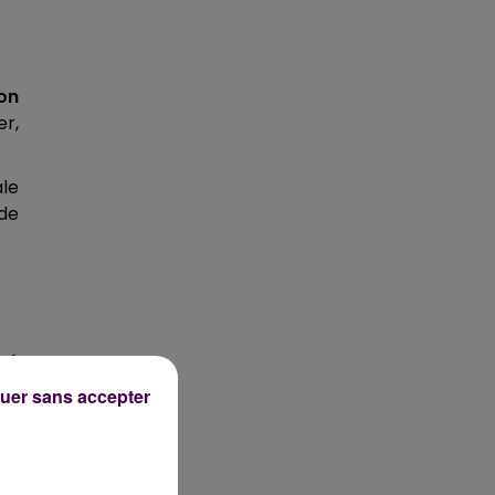
on
er,
le
 de
ôté
 7
uer sans accepter