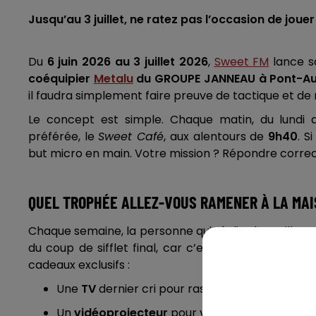
Jusqu’au 3 juillet, ne ratez pas l’occasion de joue
Du
6 juin 2026 au 3 juillet 2026
,
Sweet FM
lance s
coéquipier
Metalu
du GROUPE JANNEAU à Pont-
il faudra simplement faire preuve de tactique et de r
Le concept est simple. Chaque matin, du lundi 
préférée, le
Sweet Café
, aux alentours de
9h40
. S
but micro en main. Votre mission ? Répondre corr
QUEL TROPHÉE ALLEZ-VOUS RAMENER À LA MAI
Chaque semaine, la personne qui réalise le meilleu
du coup de sifflet final, car c’est
vous
qui choisis
cadeaux exclusifs :
Une
TV
dernier cri pour rassembler tout le mo
Un
vidéoprojecteur
pour vivre les matchs en 