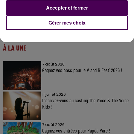
Accepter et fermer
Gérer mes choix
À LA UNE
7 août 2026
Gagnez vos pass pour le V and B Fest' 2026 !
11 juillet 2026
Inscrivez-vous au casting The Voice & The Voice
Kids !
7 août 2026
Gagnez vos entrées pour Papéa Parc !