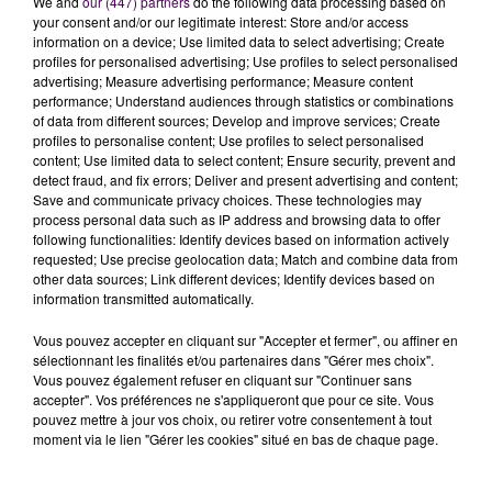
We and
our (447) partners
do the following data processing based on
atteint à présent 400 cas. Quant au taux d’incidence
your consent and/or our legitimate interest: Store and/or access
information on a device; Use limited data to select advertising; Create
mayennais, il a grimpé, dans le même temps, de 274 à
profiles for personalised advertising; Use profiles to select personalised
353.
advertising; Measure advertising performance; Measure content
performance; Understand audiences through statistics or combinations
257 GUÉRISONS APRÈS COVID-19
of data from different sources; Develop and improve services; Create
profiles to personalise content; Use profiles to select personalised
content; Use limited data to select content; Ensure security, prevent and
Les formes graves de la maladie continuent
detect fraud, and fix errors; Deliver and present advertising and content;
d’alimenter les nécrologies puisqu’en sept jours, un
Save and communicate privacy choices. These technologies may
total de 46 patients a succombé au Covid-19 sur
process personal data such as IP address and browsing data to offer
following functionalities: Identify devices based on information actively
l’ensemble des Pays-de-la-Loire :
trois décès
requested; Use precise geolocation data; Match and combine data from
supplémentaires enregistrés en Vendée, six en
other data sources; Link different devices; Identify devices based on
Mayenne, sept dans la Sarthe, quatorze en Loire-
information transmitted automatically.
Atlantique, seize en Maine-et-Loire
. Au cours de la
Vous pouvez accepter en cliquant sur "Accepter et fermer", ou affiner en
même période, notons toutefois que 257 personnes
sélectionnant les finalités et/ou partenaires dans "Gérer mes choix".
ont pu quitter les hôpitaux de nos départements,
Vous pouvez également refuser en cliquant sur "Continuer sans
accepter". Vos préférences ne s'appliqueront que pour ce site. Vous
guéris.
pouvez mettre à jour vos choix, ou retirer votre consentement à tout
moment via le lien "Gérer les cookies" situé en bas de chaque page.