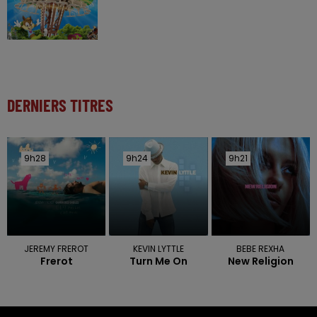
DERNIERS TITRES
9h28
9h28
9h24
9h24
9h21
9h21
JEREMY FREROT
KEVIN LYTTLE
BEBE REXHA
Frerot
Turn Me On
New Religion