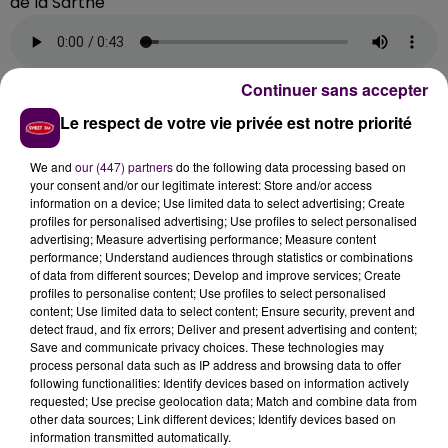
de la Sarthe
Continuer sans accepter
Le respect de votre vie privée est notre priorité
DES RECRUTEMENTS À VENIR EN
FÉVRIER
We and
our (447) partners
do the following data processing based on
your consent and/or our legitimate interest: Store and/or access
information on a device; Use limited data to select advertising; Create
Pour faire face à l’épidémie, et au variant Omicron
profiles for personalised advertising; Use profiles to select personalised
particulièrement contagieux, la CPAM de la Sarthe va
advertising; Measure advertising performance; Measure content
performance; Understand audiences through statistics or combinations
encore recruter d’autres agents :
"En fonction des
of data from different sources; Develop and improve services; Create
départs qu’on va avoir et des prochains
profiles to personalise content; Use profiles to select personalised
recrutements, il faudra encore une dizaine de
content; Use limited data to select content; Ensure security, prevent and
detect fraud, and fix errors; Deliver and present advertising and content;
personnes début février"
pour assurer les missions de
Save and communicate privacy choices. These technologies may
contact-tracing, précise Nathalie Piron. L’activité des
process personal data such as IP address and browsing data to offer
brigades tracing ne se limite pas à joindre les
following functionalities: Identify devices based on information actively
requested; Use precise geolocation data; Match and combine data from
personnes positives ou cas contact, elles répondent
other data sources; Link different devices; Identify devices based on
aussi aux interrogations des Sarthois :
"Les questions
information transmitted automatically.