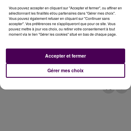
portent surtout sur des demandes d’attestation
Vous pouvez accepter en cliquant sur "Accepter et fermer", ou affiner en
d’isolement, des renseignements pour obtenir un
sélectionnant les finalités et/ou partenaires dans "Gérer mes choix".
arrêt de travail. Et aussi sur des problématiques de
Vous pouvez également refuser en cliquant sur "Continuer sans
garde d’enfant"
conclut Nathalie Piron.
accepter". Vos préférences ne s'appliqueront que pour ce site. Vous
pouvez mettre à jour vos choix, ou retirer votre consentement à tout
moment via le lien "Gérer les cookies" situé en bas de chaque page.
Nathalie Piron, responsable brigade tracing de la
CPAM de la Sarthe
Accepter et fermer
Gérer mes choix