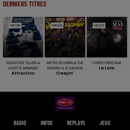
DERNIERS TITRES
14h06
14h06
14h04
14h04
14h00
14h00
SEBASTIEN TELLIER &
METRO BOOMIN & THE
CHRISTOPHE MAE
La Lune
JULIETTE ARMANET
WEEKND & 21 SAVAGE
Attraction
Creepin'
RADIO
INFOS
REPLAYS
JEUX