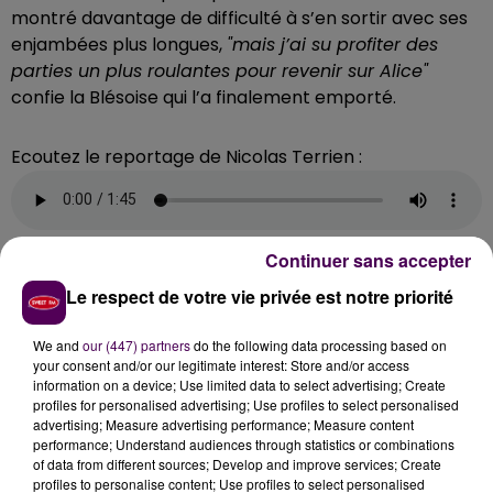
montré davantage de difficulté à s’en sortir avec ses
enjambées plus longues,
"mais j’ai su profiter des
parties un plus roulantes pour revenir sur Alice"
confie la Blésoise qui l’a finalement emporté.
Ecoutez le reportage de Nicolas Terrien :
Continuer sans accepter
EN MARS, ÇA REPART...
Le respect de votre vie privée est notre priorité
We and
our (447) partners
do the following data processing based on
"Le cross, c’est une saison à part entière pour
your consent and/or our legitimate interest: Store and/or access
préparer la saison de piste ou de route qui va suivre"
information on a device; Use limited data to select advertising; Create
explique Alice Mitard, issue du cross court et du 1 500
profiles for personalised advertising; Use profiles to select personalised
advertising; Measure advertising performance; Measure content
mètres. Sur le long, les championnats de France du 2
performance; Understand audiences through statistics or combinations
mars ne seront que sa deuxième expérience du
of data from different sources; Develop and improve services; Create
niveau.
"J’y vais quand même avec l’envie de
profiles to personalise content; Use profiles to select personalised