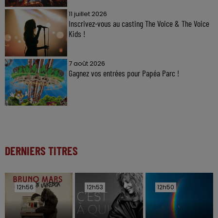
11 juillet 2026
Inscrivez-vous au casting The Voice & The Voice
Kids !
7 août 2026
Gagnez vos entrées pour Papéa Parc !
DERNIERS TITRES
12h56
12h56
12h53
12h53
12h50
12h50