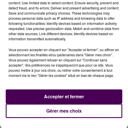
content; Use limited data to select content; Ensure security, prevent and
performer et de faire la meilleure place possible".
En
detect fraud, and fix errors; Deliver and present advertising and content;
effet, difficile de se situer en l’absence de chrono.
"Un
Save and communicate privacy choices. These technologies may
cross, c’est la course d’un jour et ça dépendra du
process personal data such as IP address and browsing data to offer
following functionalities: Identify devices based on information actively
terrain"
poursuit la Romorantinaise, la Blésoise
requested; Use precise geolocation data; Match and combine data from
acquiesçant :
"Ce n’est pas comme un 10 kilomètres
other data sources; Link different devices; Identify devices based on
sur piste ou sur le plat roulant du bitume...
C’est le
information transmitted automatically.
terrain qui oriente la stratégie de la course
"
abonde
Vous pouvez accepter en cliquant sur "Accepter et fermer", ou affiner en
Mathilde Sénéchal. Après cette échéance vendéenne,
sélectionnant les finalités et/ou partenaires dans "Gérer mes choix".
Alice Mitard s’alignera sur un 10 kilomètres à Lille le 16
Vous pouvez également refuser en cliquant sur "Continuer sans
accepter". Vos préférences ne s'appliqueront que pour ce site. Vous
mars pour viser les minimas pour les championnats
pouvez mettre à jour vos choix, ou retirer votre consentement à tout
d’Europe qui sont de 32 minutes et 30 secondes. Le
moment via le lien "Gérer les cookies" situé en bas de chaque page.
même jour à Lille, Mathilde Sénéchal tentera de bien
figurer sur le semi-marathon, au moins en égalant son
record. Elle enchaînera ensuite avec les
Accepter et fermer
championnats de France de Marathon le 30 mars à
Saint-Tropez.
Gérer mes choix
Alice Mitard et Mathilde Sénéchal au micro de Nicolas