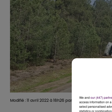
We and
our (447) partn
Modifié : 11 avril 2022 à 18h26 par Emilien Borderie
access information on a 
select personalised ad
statistics or combinatio