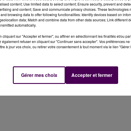
lanc, ce lundi 11 avril le long de la D357 près
alised content; Use limited data to select content; Ensure security, prevent and detect
ertising and content; Save and communicate privacy choices. These technologies
and browsing data to offer following functionalities: Identify devices based on infor
eolocation data; Match and combine data from other data sources; Link different de
nsmitted automatically.
11 avril sur la D357 à hauteur de la commune d'Ardenay-su
vés allongés
sur le flanc, le long des voies. Les faits se son
cliquant sur "Accepter et fermer", ou affiner en sélectionnant les finalités et/ou pa
miner, dans le sens Saint-Calais - Le Mans, entre le rond
 également refuser en cliquant sur "Continuer sans accepter". Vos préférences ne 
tre à jour vos choix, ou retirer votre consentement à tout moment via le lien "Gérer 
es dizaines de minutes plus tard, un autre accident a
e fois, entre Le Mans et La Ferté-Bernard, au niveau des
Gérer mes choix
Accepter et fermer