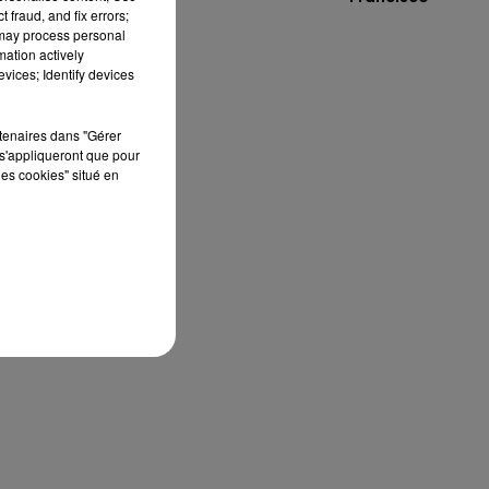
Vol 0/66
 fraud, and fix errors;
 may process personal
mation actively
vices; Identify devices
r-
t
rtenaires dans "Gérer
-
s'appliqueront que pour
les cookies" situé en