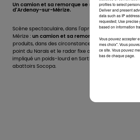
Un camion et sa remorque se sont retrouvés sur le f
profiles to select person
d'Ardenay-sur-Mérize.
Deliver and present adv
data such as IP address 
requested; Use precise g
based on information tra
Scène spectaculaire, dans l'après-midi de ce lundi 
Mérize :
un camion et sa remorque se sont retrou
Vous pouvez accepter en 
produits, dans des circonstances qui restent à déter
mes choix". Vous pouvez
ce site. Vous pouvez met
point du Narais et le radar fixe automatique. Quelqu
bas de chaque page.
impliqué un poids-lourd en Sarthe : sur la D323 cett
abattoirs Socopa.