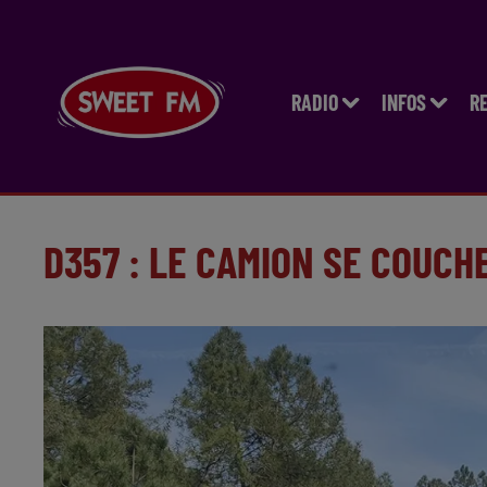
RADIO
INFOS
R
D357 : LE CAMION SE COUCH