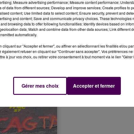
vertising; Measure advertising performance; Measure content performance; Unders
ns of data from different sources; Develop and improve services; Create profiles to 
alised content; Use limited data to select content; Ensure security, prevent and detect
action des collectivités en charge de l'entretien des route
ertising and content; Save and communicate privacy choices. These technologies
s des derniers mois :
"
On est plutôt là pour sécuriser et 
and browsing data to offer following functionalities: Identify devices based on infor
eolocation data; Match and combine data from other data sources; Link different de
e doit avoir des actions prioritaires
à ces niveaux-là, 
nsmitted automatically.
ières
ne soient pas
dangereu
ses
pour les deux roues
"
r son action à Evreux sur la mobilisation de membres du
cliquant sur "Accepter et fermer", ou affiner en sélectionnant les finalités et/ou pa
 également refuser en cliquant sur "Continuer sans accepter". Vos préférences ne 
tre à jour vos choix, ou retirer votre consentement à tout moment via le lien "Gérer 
Gérer mes choix
Accepter et fermer