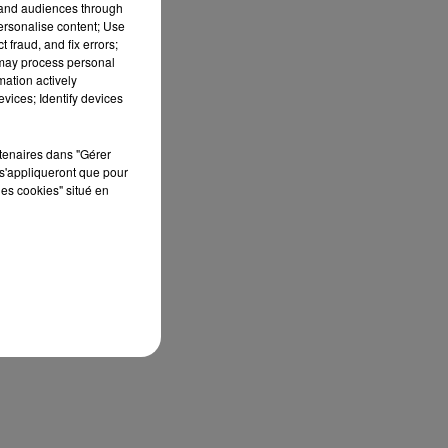
tand audiences through
personalise content; Use
 fraud, and fix errors;
s,
 may process personal
en
mation actively
vices; Identify devices
de
rtenaires dans "Gérer
s'appliqueront que pour
les cookies" situé en