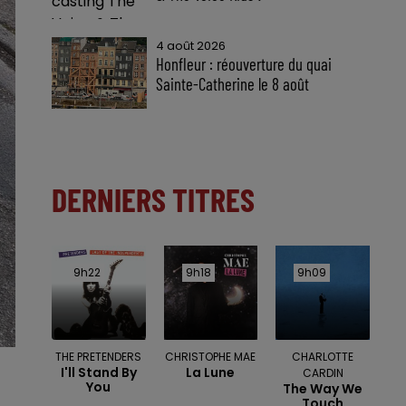
4 août 2026
Honfleur : réouverture du quai
Sainte-Catherine le 8 août
DERNIERS TITRES
9h22
9h22
9h18
9h18
9h09
9h09
THE PRETENDERS
CHRISTOPHE MAE
CHARLOTTE
I'll Stand By
La Lune
CARDIN
You
The Way We
Touch