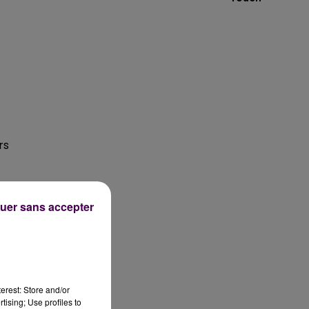
-
rs
uer sans accepter
s
r
e
erest: Store and/or
tising; Use profiles to