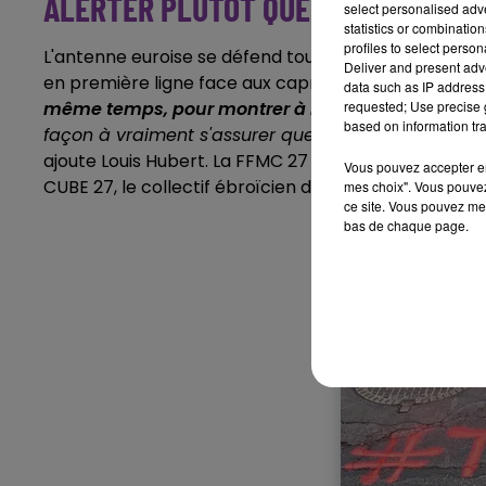
ALERTER PLUTÔT QUE DÉNONCER
select personalised ad
statistics or combinatio
profiles to select person
L'antenne euroise se défend toutefois de critiquer l'
Deliver and present adv
en première ligne face aux caprices météorologique
data such as IP address 
requested; Use precise g
même temps, pour montrer à l'administration qu'ell
based on information tra
façon
à vraiment s'assurer que les structures rout
ajoute Louis Hubert. La FFMC 27 pourra compter pou
Vous pouvez accepter en 
CUBE 27, le collectif ébroïcien des usagers du vélo.
mes choix". Vous pouvez
ce site. Vous pouvez met
bas de chaque page.