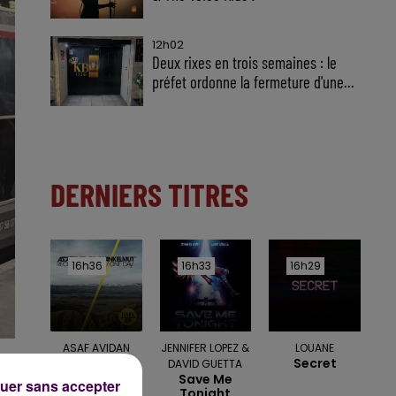
12h02
Deux rixes en trois semaines : le
préfet ordonne la fermeture d'une...
DERNIERS TITRES
16h36
16h36
16h33
16h33
16h29
16h29
ASAF AVIDAN
JENNIFER LOPEZ &
LOUANE
One Day
Secret
DAVID GUETTA
Reckoning
Save Me
uer sans accepter
Song
Tonight