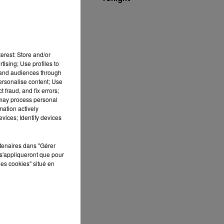
ns
erest: Store and/or
tising; Use profiles to
tand audiences through
personalise content; Use
 fraud, and fix errors;
 may process personal
mation actively
vices; Identify devices
de
rtenaires dans "Gérer
s'appliqueront que pour
les cookies" situé en
t