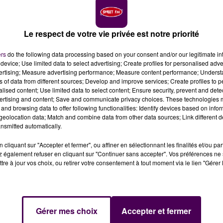
 Havre a percuté une personne, ce lundi 8 septembre, à
 trois heures avant de pouvoir repartir.
Le respect de votre vie privée est notre priorité
embre, vers 18h20, au niveau d'Alizay.
Un garçon de 19 a
ers
do the following data processing based on your consent and/or our legitimate int
e Paris - Rouen - Le Havre
, à environ un kilomètre de la
device; Use limited data to select advertising; Create profiles for personalised adver
vertising; Measure advertising performance; Measure content performance; Unders
patienter à bord de la rame pendant la durée de
ns of data from different sources; Develop and improve services; Create profiles to 
 alentours de 21h pour les acheminer en gare de Oissel.
alised content; Use limited data to select content; Ensure security, prevent and detect
ertising and content; Save and communicate privacy choices. These technologies
SSISTANCE
and browsing data to offer following functionalities: Identify devices based on infor
eolocation data; Match and combine data from other data sources; Link different de
nsmitted automatically.
n itinéraire alternatif, via Serqueux et Gisors, où un acte 
se du trafic entre Oissel et Val-de-Reuil. Celle-ci est
cliquant sur "Accepter et fermer", ou affiner en sélectionnant les finalités et/ou pa
ux sens.
SNCF Nomad ajoute
"qu'un numéro vert
 également refuser en cliquant sur "Continuer sans accepter". Vos préférences ne 
tre à jour vos choix, ou retirer votre consentement à tout moment via le lien "Gérer 
 pour les voyageurs concernés"
par cet accident
. Il s'agi
Gérer mes choix
Accepter et fermer
un numéro vert d’assistance psychologique est mis à