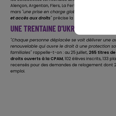
Alençon, Argentan, Flers, La Ferté-Macé, Moulins-la-
mars
"une prise en charge globale des personnes
et accès aux droits
"
précise la préfecture ornaise.
UNE TRENTAINE D'UKRAINIENS AU T
"Chaque personne déplacée se voit délivrer une aut
renouvelable qui ouvre le droit à une protection so
familiales"
rappelle-t-on : au 25 juillet,
265 titres de
droits ouverts à la CPAM
, 102 élèves inscrits, 13
recensés pour des demandes de relogement dont 24 
emploi.