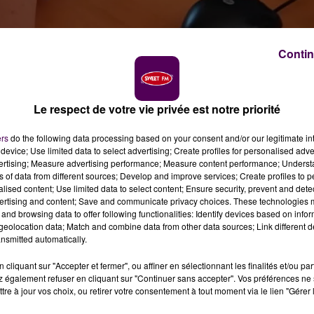
Contin
Le respect de votre vie privée est notre priorité
, ce sont à ce jour plus de 360 réfugiés venus d’Ukrain
ers
do the following data processing based on your consent and/or our legitimate int
device; Use limited data to select advertising; Create profiles for personalised adver
vertising; Measure advertising performance; Measure content performance; Unders
s personnes déplacées d’Ukraine par la guerre se poursui
ns of data from different sources; Develop and improve services; Create profiles to 
ux programmées aujourd’hui à Flers"
indique la préfectur
alised content; Use limited data to select content; Ensure security, prevent and detect
juillet : alors que l’objectif national a été fixé à 100 00
ertising and content; Save and communicate privacy choices. These technologies
and browsing data to offer following functionalities: Identify devices based on infor
onnes qui ont concrètement été accueillies en terre
eolocation data; Match and combine data from other data sources; Link different de
nsmitted automatically.
 RÉFUGIÉS
cliquant sur "Accepter et fermer", ou affiner en sélectionnant les finalités et/ou pa
 également refuser en cliquant sur "Continuer sans accepter". Vos préférences ne 
tre à jour vos choix, ou retirer votre consentement à tout moment via le lien "Gérer 
des structures mises en place par les services de l’État,
ons Coallia et Ysos. Sept sites fonctionnent, répartis entre