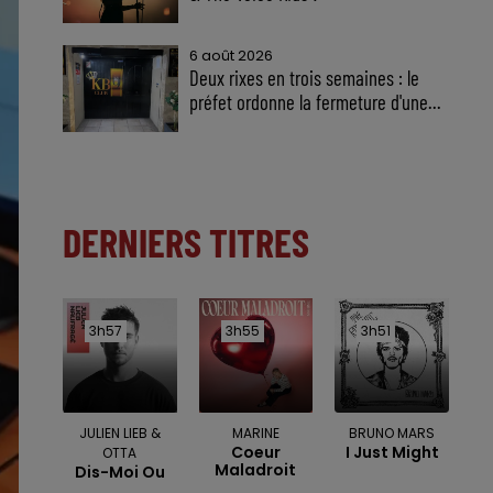
6 août 2026
Deux rixes en trois semaines : le
préfet ordonne la fermeture d'une...
DERNIERS TITRES
3h57
3h57
3h55
3h55
3h51
3h51
JULIEN LIEB &
MARINE
BRUNO MARS
Coeur
I Just Might
OTTA
Maladroit
Dis-Moi Ou