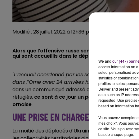
Modifié : 28 juillet 2022 à 12h36 par Emilien Borderie
Alors que l’offensive russe semble devoir perdurer
qui sont accueillis dans le département de l’Orne.
We and
our (447) partn
access information on a 
select personalised ad
"L’accueil coordonné par les services de l’État de
statistics or combinatio
dans l’Orne avec 24 arrivées hier à Alençon et de
profiles to select person
dans un communiqué adressé aux rédactions ce jeudi 28 
Deliver and present adv
data such as IP address 
réfugiés,
ce sont à ce jour un peu plus de 360 pers
requested; Use precise g
ornaise
.
based on information tra
UNE PRISE EN CHARGE GLOBALE DES
Vous pouvez accepter en 
mes choix". Vous pouvez
ce site. Vous pouvez met
La moitié des déplacés d’Ukraine est hébergée dans 
bas de chaque page.
les collectivités territoriales ainsi que les associati