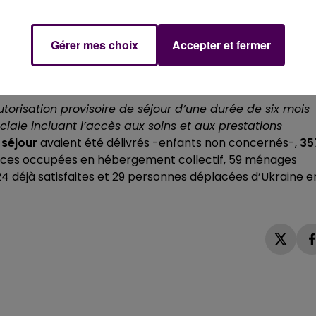
Marche et Le Theil-sur-Huisne : on y assure depuis la mi-
 déplacées incluant
hébergement, restauration, mobilit
Gérer mes choix
Accepter et fermer
RAVAIL
orisation provisoire de séjour d’une durée de six mois
ciale incluant l’accès aux soins et aux prestations
 séjour
avaient été délivrés -enfants non concernés-,
35
3 places occupées en hébergement collectif, 59 ménages
déjà satisfaites et 29 personnes déplacées d’Ukraine e