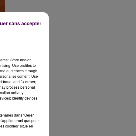
uer sans accepter
e
erest: Store and/or
tising; Use profiles to
tand audiences through
t
personalise content; Use
e
 fraud, and fix errors;
0
 may process personal
mation actively
vices; Identify devices
rtenaires dans "Gérer
s'appliqueront que pour
les cookies" situé en