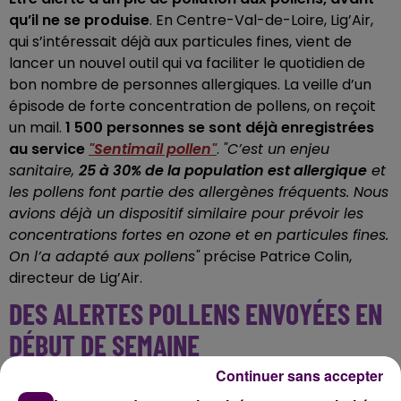
qu’il ne se produise
. En Centre-Val-de-Loire, Lig’Air,
qui s’intéressait déjà aux particules fines, vient de
lancer un nouvel outil qui va faciliter le quotidien de
bon nombre de personnes allergiques. La veille d’un
épisode de forte concentration de pollens, on reçoit
un mail.
1 500 personnes se sont déjà enregistrées
au service
"Sentimail pollen"
.
"C’est un enjeu
sanitaire,
25 à 30% de la population est allergique
et
les pollens font partie des allergènes fréquents. Nous
avions déjà un dispositif similaire pour prévoir les
concentrations fortes en ozone et en particules fines.
On l’a adapté aux pollens"
précise Patrice Colin,
directeur de Lig’Air.
DES ALERTES POLLENS ENVOYÉES EN
DÉBUT DE SEMAINE
Continuer sans accepter
Les personnes inscrites à ce service unique en France