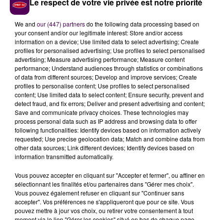
Le respect de votre vie privée est notre priorité
ont déjà pu recevoir un mail d’alerte, pas plus tard que
ce lundi 17 avril pour le nord de la région Centre-Val-
We and
our (447) partners
do the following data processing based on
de-Loire. L’association Lig’Air a mis en place un indice
your consent and/or our legitimate interest: Store and/or access
pollen :
"On s’est basé sur les modèles de la
information on a device; Use limited data to select advertising; Create
plateforme européenne Copernicus, en fonction
des
profiles for personalised advertising; Use profiles to select personalised
advertising; Measure advertising performance; Measure content
espèces présentes dans notre région : l’aulne, les
performance; Understand audiences through statistics or combinations
graminés, l’ambroisie, par exemple.
Nous avons
of data from different sources; Develop and improve services; Create
aussi créé un indice pollinique basé sur des seuils de
profiles to personalise content; Use profiles to select personalised
content; Use limited data to select content; Ensure security, prevent and
l’Académie européenne d’allergie et nous l’avons
detect fraud, and fix errors; Deliver and present advertising and content;
adapté en fonction de notre indicateur atmo sur la
Save and communicate privacy choices. These technologies may
qualité de l’air. Dès qu’on est à un niveau fort,
on
process personal data such as IP address and browsing data to offer
following functionalities: Identify devices based on information actively
prévient les personnes sensibles aux pollens,
requested; Use precise geolocation data; Match and combine data from
qu’elles puissent adapter leurs comportements et
other data sources; Link different devices; Identify devices based on
leurs traitements
"
détaille Patrice Colin.
information transmitted automatically.
Vous pouvez accepter en cliquant sur "Accepter et fermer", ou affiner en
Patrice Colin
sélectionnant les finalités et/ou partenaires dans "Gérer mes choix".
Vous pouvez également refuser en cliquant sur "Continuer sans
accepter". Vos préférences ne s'appliqueront que pour ce site. Vous
pouvez mettre à jour vos choix, ou retirer votre consentement à tout
moment via le lien "Gérer les cookies" situé en bas de chaque page.