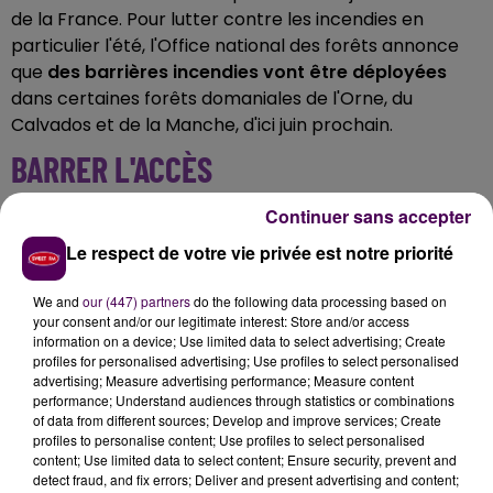
de la France. Pour lutter contre les incendies en
particulier l'été, l'Office national des forêts annonce
que
des barrières incendies vont être déployées
dans certaines forêts domaniales de l'Orne, du
Calvados et de la Manche, d'ici juin prochain.
BARRER L'ACCÈS
Continuer sans accepter
L'idée, grâce à ces barrières, est de
"fermer les
massifs forestiers à toute personne"
en cas de risque
Le respect de votre vie privée est notre priorité
élevé d'incendie dans tel ou tel secteur. Une
"fermeture temporaire uniquement pendant la durée
We and
our (447) partners
do the following data processing based on
du risque"
your consent and/or our legitimate interest: Store and/or access
précise l'ONF, qui rappelle que
neuf
information on a device; Use limited data to select advertising; Create
départs de feu sur dix sont d'origine humaine
.
profiles for personalised advertising; Use profiles to select personalised
advertising; Measure advertising performance; Measure content
performance; Understand audiences through statistics or combinations
Ecoutez le reportage d'Alizée Lanzarini :
of data from different sources; Develop and improve services; Create
profiles to personalise content; Use profiles to select personalised
content; Use limited data to select content; Ensure security, prevent and
detect fraud, and fix errors; Deliver and present advertising and content;