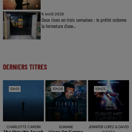
6 août 2026
Deux rixes en trois semaines : le préfet ordonne
la fermeture d'une...
DERNIERS TITRES
10h10
10h10
10h06
10h06
10h03
10h03
CHARLOTTE CARDIN
SLIMANE
JENNIFER LOPEZ & DAVID
The Way We Touch
Viens On S'aime