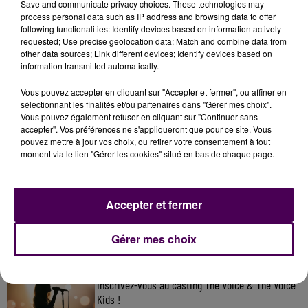
Save and communicate privacy choices. These technologies may
process personal data such as IP address and browsing data to offer
following functionalities: Identify devices based on information actively
requested; Use precise geolocation data; Match and combine data from
other data sources; Link different devices; Identify devices based on
information transmitted automatically.
Vous pouvez accepter en cliquant sur "Accepter et fermer", ou affiner en
sélectionnant les finalités et/ou partenaires dans "Gérer mes choix".
Vous pouvez également refuser en cliquant sur "Continuer sans
accepter". Vos préférences ne s'appliqueront que pour ce site. Vous
pouvez mettre à jour vos choix, ou retirer votre consentement à tout
moment via le lien "Gérer les cookies" situé en bas de chaque page.
À LA UNE
31 juillet 2026
Accepter et fermer
Gagnez vos entrées à Terra Botanica !
Gérer mes choix
11 juillet 2026
Inscrivez-vous au casting The Voice & The Voice
Kids !