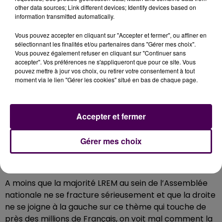
du conventionnement sélectif"
: pendant trois années,
other data sources; Link different devices; Identify devices based on
information transmitted automatically.
"les modes d’exercice pourront bien entendu être
souples : libéral, salarié, et même en temps partagé
Vous pouvez accepter en cliquant sur "Accepter et fermer", ou affiner en
hôpital-cabinet, pour permettre le travail d’équipe
sélectionnant les finalités et/ou partenaires dans "Gérer mes choix".
Vous pouvez également refuser en cliquant sur "Continuer sans
et le contact régulier avec un ou plusieurs confrères
accepter". Vos préférences ne s'appliqueront que pour ce site. Vous
référents"
.
pouvez mettre à jour vos choix, ou retirer votre consentement à tout
moment via le lien "Gérer les cookies" situé en bas de chaque page.
Guillaume Garot, député de la Mayenne :
Accepter et fermer
Gérer mes choix
PEU DE CHANCES D'ADOPTION
A moins que la majorité LREM au sein de l’Assemblée
nationale ne se fracture sérieusement et que la droite
ne se joigne à la gauche sur ce thème qui touche de
près des millions de Français, on voit mal comment la