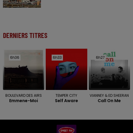
DERNIERS TITRES
6h36
6h36
6h33
6h33
6h27
6h27
BOULEVARD DES AIRS
TEMPER CITY
VIANNEY & ED SHEERAN
Emmene-Moi
Self Aware
Call On Me