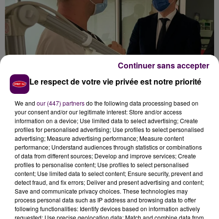
Continuer sans accepter
Le respect de votre vie privée est notre priorité
TROIS ANS D'EXERCICE EN ZONE SOUS-
We and
our (447) partners
do the following data processing based on
your consent and/or our legitimate interest: Store and/or access
DOTÉE
information on a device; Use limited data to select advertising; Create
profiles for personalised advertising; Use profiles to select personalised
advertising; Measure advertising performance; Measure content
Guillaume Garot prévoit aussi que la dernière année
performance; Understand audiences through statistics or combinations
du troisième cycle d’études médicales, lorsqu’elle est
of data from different sources; Develop and improve services; Create
profiles to personalise content; Use profiles to select personalised
réalisée dans le cadre d’un internat, se fasse
"
dans
content; Use limited data to select content; Ensure security, prevent and
l’une des zones caractérisées par une offre de soins
detect fraud, and fix errors; Deliver and present advertising and content;
insuffisante
ou par des difficultés dans l’accès aux
Save and communicate privacy choices. These technologies may
process personal data such as IP address and browsing data to offer
soins"
puis suivie
"d’au moins deux ans"
d’exercice.
following functionalities: Identify devices based on information actively
Selon l’auteur, il s’agit du
"complément indispensable
requested; Use precise geolocation data; Match and combine data from