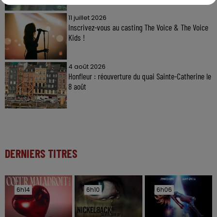
11 juillet 2026
Inscrivez-vous au casting The Voice & The Voice
Kids !
4 août 2026
Honfleur : réouverture du quai Sainte-Catherine le
8 août
DERNIERS TITRES
6h14
6h14
6h10
6h10
6h06
6h06