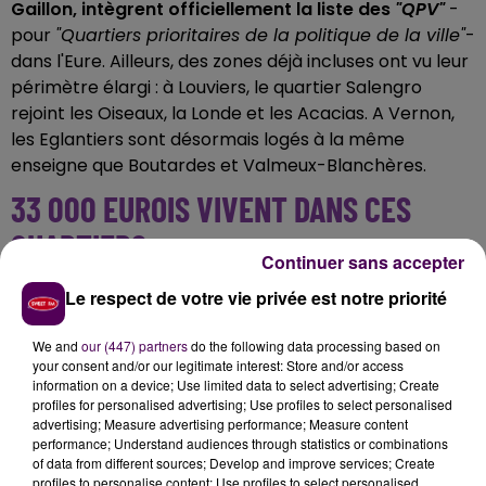
Gaillon, intègrent officiellement la liste des
"QPV"
-
pour
"Quartiers prioritaires de la politique de la ville"
-
dans l'Eure. Ailleurs, des zones déjà incluses ont vu leur
périmètre élargi : à Louviers, le quartier Salengro
rejoint les Oiseaux, la Londe et les Acacias. A Vernon,
les Eglantiers sont désormais logés à la même
enseigne que Boutardes et Valmeux-Blanchères.
33 000 EUROIS VIVENT DANS CES
QUARTIERS
Continuer sans accepter
Ces ajouts résultent de demandes portées par les
Le respect de votre vie privée est notre priorité
élus locaux et la préfecture auprès du secrétariat
d’Etat chargé de la Citoyenneté et de la Ville. Avec
We and
our (447) partners
do the following data processing based on
your consent and/or our legitimate interest: Store and/or access
ces quatre
"nouveaux entrants"
, l'Eure compte
information on a device; Use limited data to select advertising; Create
dorénavant douze
"QPV"
répartis entre Vernon,
profiles for personalised advertising; Use profiles to select personalised
Louviers, Val-de-Reuil, Bernay, Gaillon, Pont-Audemer
advertising; Measure advertising performance; Measure content
performance; Understand audiences through statistics or combinations
et Evreux.
33 000 Eurois résident à présent dans ces
of data from different sources; Develop and improve services; Create
secteurs
qui peuvent être soutenus par le biais d'une
profiles to personalise content; Use profiles to select personalised