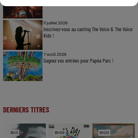
11 juillet 2026
Inscrivez-vous au casting The Voice & The Voice
Kids !
7 août 2026
Gagnez vos entrées pour Papéa Parc !
DERNIERS TITRES
8h11
8h11
8h06
8h06
8h03
8h03