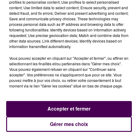
profiles to personalise content; Use profiles to select personalised
content; Use limited data to select content; Ensure security, prevent and
detect fraud, and fix errors; Deliver and present advertising and content;
Save and communicate privacy choices. These technologies may
process personal data such as IP address and browsing data to offer
following functionalities: Identify devices based on information actively
A lire également :
"
Sara et Rania, sur la scène de
requested; Use precise geolocation data; Match and combine data from
L'Olympia ce lundi 16 mai"
other data sources; Link different devices; Identify devices based on
information transmitted automatically.
Vous pouvez accepter en cliquant sur "Accepter et fermer", ou affiner en
sélectionnant les finalités et/ou partenaires dans "Gérer mes choix".
Vous pouvez également refuser en cliquant sur "Continuer sans
accepter". Vos préférences ne s'appliqueront que pour ce site. Vous
pouvez mettre à jour vos choix, ou retirer votre consentement à tout
moment via le lien "Gérer les cookies" situé en bas de chaque page.
Accepter et fermer
À LA UNE
Gérer mes choix
7 août 2026
Gagnez vos pass pour le V and B Fest' 2026 !