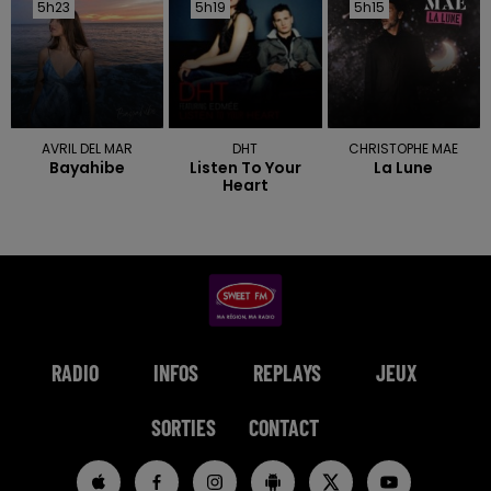
5h23
5h23
5h19
5h19
5h15
5h15
AVRIL DEL MAR
DHT
CHRISTOPHE MAE
Bayahibe
Listen To Your
La Lune
Heart
RADIO
INFOS
REPLAYS
JEUX
SORTIES
CONTACT