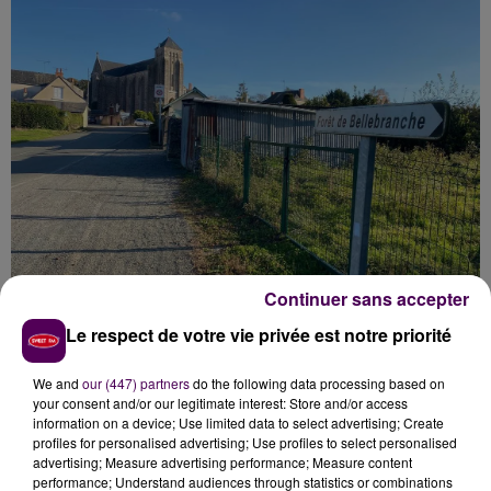
Continuer sans accepter
Le respect de votre vie privée est notre priorité
LES HABITANTS PRÊTS À AIDER
We and
our (447) partners
do the following data processing based on
your consent and/or our legitimate interest: Store and/or access
Dans ce petit village de 500 habitants, les riverains se
information on a device; Use limited data to select advertising; Create
profiles for personalised advertising; Use profiles to select personalised
disent sous le choc, et prêts à aider, si besoin, les
advertising; Measure advertising performance; Measure content
gendarmes dans leurs recherches :
"S’il faut
performance; Understand audiences through statistics or combinations