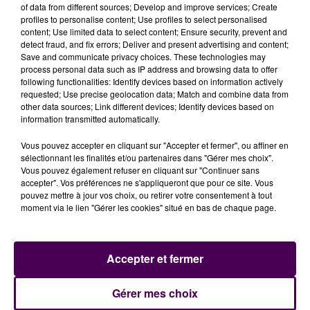
participer à une battue, je le ferais volontiers. Nous
of data from different sources; Develop and improve services; Create
profiles to personalise content; Use profiles to select personalised
étions ensemble au collège à Grez-en-Bouère.
C’est
content; Use limited data to select content; Ensure security, prevent and
une jeune fille très sportive qui n’avait de problème
detect fraud, and fix errors; Deliver and present advertising and content;
avec personne
. Nos espoirs, c’est qu’elle puisse être
Save and communicate privacy choices. These technologies may
process personal data such as IP address and browsing data to offer
retrouvée saine et sauve !"
témoigne Lucas.
following functionalities: Identify devices based on information actively
requested; Use precise geolocation data; Match and combine data from
other data sources; Link different devices; Identify devices based on
Lucas, habitant de Saint-Brice, ancien camarade de la
information transmitted automatically.
disparue :
Vous pouvez accepter en cliquant sur "Accepter et fermer", ou affiner en
sélectionnant les finalités et/ou partenaires dans "Gérer mes choix".
Vous pouvez également refuser en cliquant sur "Continuer sans
accepter". Vos préférences ne s'appliqueront que pour ce site. Vous
pouvez mettre à jour vos choix, ou retirer votre consentement à tout
moment via le lien "Gérer les cookies" situé en bas de chaque page.
Accepter et fermer
Gérer mes choix