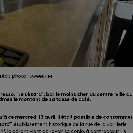
crédit photo : Sweet FM
resso, "Le Lézard", bar le moins cher du centre-ville du
imes le montant de sa tasse de café.
’à ce mercredi 13 avril, il était possible de consommer
zard"
, établissement historique de la rue de la Barillerie.
if, le gérant vient de revoir sa copie, à contrecœur :
"Il