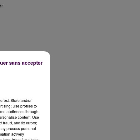
er
uer sans accepter
erest: Store and/or
tising; Use profiles to
es
tand audiences through
 :
personalise content; Use
 fraud, and fix errors;
 may process personal
a.
mation actively
vices; Identify devices