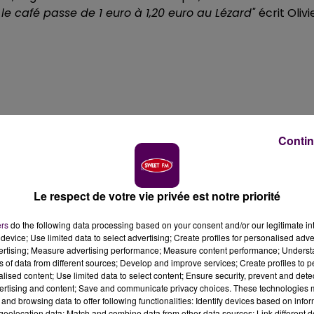
e café passe de 1 euro à 1,20 euro au Lézard"
écrit Olivi
Contin
Le respect de votre vie privée est notre priorité
ers
do the following data processing based on your consent and/or our legitimate int
device; Use limited data to select advertising; Create profiles for personalised adver
de l’inflation et de l’augmentation croissante des charg
vertising; Measure advertising performance; Measure content performance; Unders
s
. En terrasse, on se montre toutefois plutôt compréhensif
ns of data from different sources; Develop and improve services; Create profiles to 
ais on va s’y faire..."
commente Samuel.
"Cela reste un
alised content; Use limited data to select content; Ensure security, prevent and detect
ertising and content; Save and communicate privacy choices. These technologies
té dans lesquels le café est à 1,50 euros"
tempère Sophi
and browsing data to offer following functionalities: Identify devices based on infor
eolocation data; Match and combine data from other data sources; Link different de