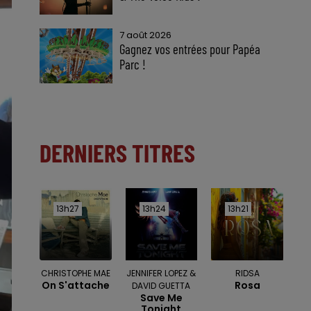
7 août 2026
Gagnez vos entrées pour Papéa
Parc !
DERNIERS TITRES
13h27
13h27
13h24
13h24
13h21
13h21
CHRISTOPHE MAE
JENNIFER LOPEZ &
RIDSA
On S'attache
Rosa
DAVID GUETTA
Save Me
Tonight