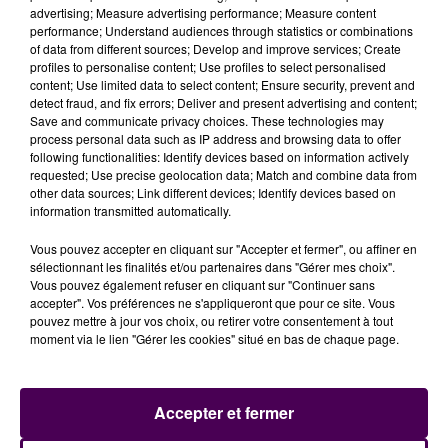
biens vendus en 2020 ou 2021 ne sera plus le même
advertising; Measure advertising performance; Measure content
performance; Understand audiences through statistics or combinations
en 2022, puisque les agents immobiliers
of data from different sources; Develop and improve services; Create
reconnaissent eux-mêmes, et ils nous le disent, qu'ils
profiles to personalise content; Use profiles to select personalised
n'ont
plus rien à vendre
, à tel point qu'ils sont
content; Use limited data to select content; Ensure security, prevent and
detect fraud, and fix errors; Deliver and present advertising and content;
désormais amenés à démarcher des propriétaires
Save and communicate privacy choices. These technologies may
qui seraient vendeurs, face à une demande qui elle,
process personal data such as IP address and browsing data to offer
est toujours là"
. Ces
"droits de mutations"
following functionalities: Identify devices based on information actively
requested; Use precise geolocation data; Match and combine data from
apparaissent dans le budget prévisionnel en hausse
other data sources; Link different devices; Identify devices based on
de 130 millions d'euros qui sera débattu ce vendredi 21
information transmitted automatically.
janvier.
Vous pouvez accepter en cliquant sur "Accepter et fermer", ou affiner en
sélectionnant les finalités et/ou partenaires dans "Gérer mes choix".
Vous pouvez également refuser en cliquant sur "Continuer sans
accepter". Vos préférences ne s'appliqueront que pour ce site. Vous
pouvez mettre à jour vos choix, ou retirer votre consentement à tout
moment via le lien "Gérer les cookies" situé en bas de chaque page.
Accepter et fermer