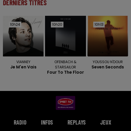
DERNIERS TITRES
10h24
10h24
10h20
10h20
10h13
10h13
VIANNEY
OFENBACH &
YOUSSOU N'DOUR
Je M'en Vais
Seven Seconds
STARSAILOR
Four To The Floor
RADIO
INFOS
REPLAYS
JEUX