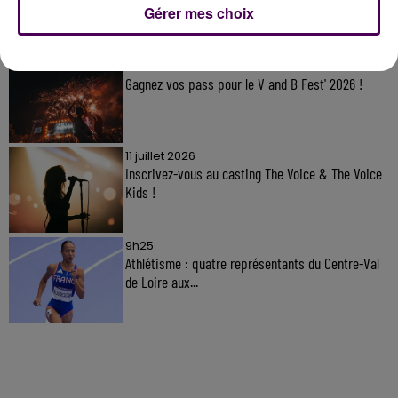
Gérer mes choix
À LA UNE
7 août 2026
Gagnez vos pass pour le V and B Fest' 2026 !
11 juillet 2026
Inscrivez-vous au casting The Voice & The Voice
Kids !
9h25
Athlétisme : quatre représentants du Centre-Val
de Loire aux...