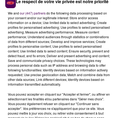
Le respect de votre vie privée est notre priorité
En fin d'après-midi ce jeudi 19 février,
la Police
nationale a diffusé un avis de
"disparition
We and
our (447) partners
do the following data processing based on
inquiétante"
, qui vient s'ajouter aux publications déjà
your consent and/or our legitimate interest: Store and/or access
information on a device; Use limited data to select advertising; Create
visibles sur les réseaux sociaux, photo de Lily-Rose à
profiles for personalised advertising; Use profiles to select personalised
l'appui. La dernière fois que l'ado, d'
une taille d'1,65
advertising; Measure advertising performance; Measure content
mètres
, aux
cheveux longs et blonds
, avec un
performance; Understand audiences through statistics or combinations
of data from different sources; Develop and improve services; Create
piercing au nez et de corpulence normale a été vue,
profiles to personalise content; Use profiles to select personalised
elle portait
une veste en jean et un pantalon noir
,
content; Use limited data to select content; Ensure security, prevent and
elle avait sur elle
un sac à dos de marque
"Eastpak"
detect fraud, and fix errors; Deliver and present advertising and content;
Save and communicate privacy choices. These technologies may
de couleur noire ainsi qu'un petit sac à main
"Lacoste"
.
process personal data such as IP address and browsing data to offer
Toute personne en possession d'information
following functionalities: Identify devices based on information actively
susceptible de pouvoir orienter les recherches est
requested; Use precise geolocation data; Match and combine data from
other data sources; Link different devices; Identify devices based on
invitée à se manifester au plus vite par téléphone,
en
information transmitted automatically.
composant le 02 55 46 00 00
aux heures ouvrables
ou le 17 le reste du temps.
Vous pouvez accepter en cliquant sur "Accepter et fermer", ou affiner en
sélectionnant les finalités et/ou partenaires dans "Gérer mes choix".
Vous pouvez également refuser en cliquant sur "Continuer sans
accepter". Vos préférences ne s'appliqueront que pour ce site. Vous
Pour transmettre tout élément susceptible d'aider à
pouvez mettre à jour vos choix, ou retirer votre consentement à tout
moment via le lien "Gérer les cookies" situé en bas de chaque page.