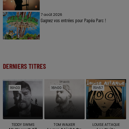
7 août 2026
Gagnez vos entrées pour Papéa Parc !
DERNIERS TITRES
16h03
16h03
16h00
16h00
15h57
15h57
TEDDY SWIMS
TOM WALKER
LOUISE ATTAQUE