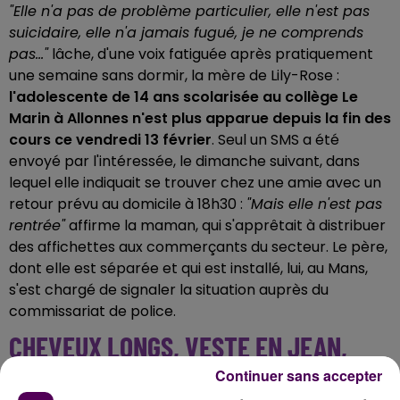
"Elle n'a pas de problème particulier, elle n'est pas
suicidaire, elle n'a jamais fugué, je ne comprends
pas..."
lâche, d'une voix fatiguée après pratiquement
une semaine sans dormir, la mère de Lily-Rose :
l'adolescente de 14 ans scolarisée au collège Le
Marin à Allonnes n'est plus apparue depuis la fin des
cours ce vendredi 13 février
. Seul un SMS a été
envoyé par l'intéressée, le dimanche suivant, dans
lequel elle indiquait se trouver chez une amie avec un
retour prévu au domicile à 18h30 :
"Mais elle n'est pas
rentrée"
affirme la maman, qui s'apprêtait à distribuer
des affichettes aux commerçants du secteur. Le père,
dont elle est séparée et qui est installé, lui, au Mans,
s'est chargé de signaler la situation auprès du
commissariat de police.
CHEVEUX LONGS, VESTE EN JEAN,
PANTALON NOIR
Continuer sans accepter