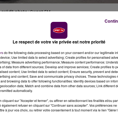
 / crédit photo : Sweet FM
Contin
 ne manque pas à l’appel. L’épidémie frappe la Normandi
vement, mais avec un fléchissement dans leur
ique France. Face à l'afflux de patients, l'hôpital de
Le respect de votre vie privée est notre priorité
ers
do the following data processing based on your consent and/or our legitimate int
device; Use limited data to select advertising; Create profiles for personalised adver
vertising; Measure advertising performance; Measure content performance; Unders
ns of data from different sources; Develop and improve services; Create profiles to 
alised content; Use limited data to select content; Ensure security, prevent and detect
ertising and content; Save and communicate privacy choices. These technologies
and browsing data to offer following functionalities: Identify devices based on infor
eolocation data; Match and combine data from other data sources; Link different de
nsmitted automatically.
cliquant sur "Accepter et fermer", ou affiner en sélectionnant les finalités et/ou pa
 également refuser en cliquant sur "Continuer sans accepter". Vos préférences ne 
tre à jour vos choix, ou retirer votre consentement à tout moment via le lien "Gérer 