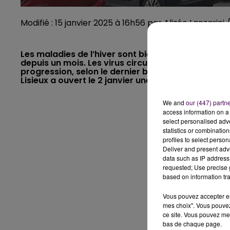
Modifié : 15 janvier 2025 à 16h56 par Alizée Lanzarini
Les maladies de l’hiver sont bien là et la grippe
depuis un mois. Les virus circulent toujours acti
progression, selon le dernier bulletin de Santé publ
Lisieux a ouvert le 2 janvier une unité provisoire.
We and
our (447) partn
access information on a 
select personalised ad
statistics or combinatio
profiles to select person
Deliver and present adv
data such as IP address 
requested; Use precise g
based on information tra
Vous pouvez accepter en 
mes choix". Vous pouvez
ce site. Vous pouvez met
bas de chaque page.