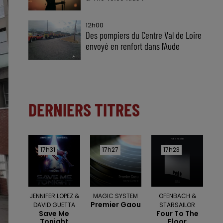
12h00
Des pompiers du Centre Val de Loire
envoyé en renfort dans l'Aude
DERNIERS TITRES
17h31
17h31
17h27
17h27
17h23
17h23
JENNIFER LOPEZ &
MAGIC SYSTEM
OFENBACH &
Premier Gaou
DAVID GUETTA
STARSAILOR
Save Me
Four To The
Tonight
Floor