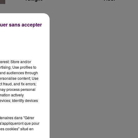
uer sans accepter
e
erest: Store and/or
tising; Use profiles to
tand audiences through
personalise content; Use
 fraud, and fix errors;
 may process personal
mation actively
vices; Identify devices
rtenaires dans "Gérer
s'appliqueront que pour
les cookies" situé en