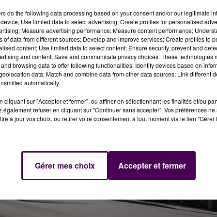
on la préfecture, le plan
"grand froid"
restera d'actualité 
ers
do the following data processing based on your consent and/or our legitimate int
s conditions météorologiques actuelles sont maintiennent
device; Use limited data to select advertising; Create profiles for personalised adver
vertising; Measure advertising performance; Measure content performance; Unders
ns of data from different sources; Develop and improve services; Create profiles to 
alised content; Use limited data to select content; Ensure security, prevent and detect
ertising and content; Save and communicate privacy choices. These technologies
and browsing data to offer following functionalities: Identify devices based on infor
eolocation data; Match and combine data from other data sources; Link different de
nsmitted automatically.
cliquant sur "Accepter et fermer", ou affiner en sélectionnant les finalités et/ou pa
 également refuser en cliquant sur "Continuer sans accepter". Vos préférences ne 
tre à jour vos choix, ou retirer votre consentement à tout moment via le lien "Gérer 
Gérer mes choix
Accepter et fermer