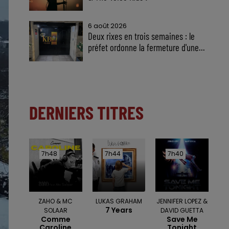
6 août 2026
Deux rixes en trois semaines : le
préfet ordonne la fermeture d'une...
DERNIERS TITRES
7h48
7h48
7h44
7h44
7h40
7h40
ZAHO & MC
LUKAS GRAHAM
JENNIFER LOPEZ &
7 Years
SOLAAR
DAVID GUETTA
Comme
Save Me
Caroline
Tonight