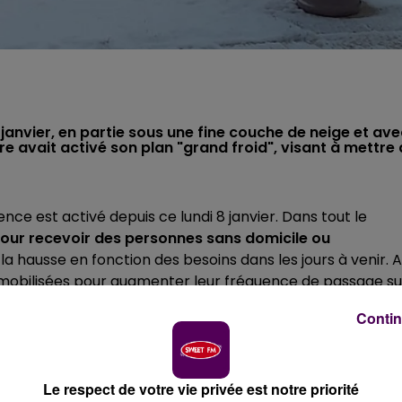
 janvier, en partie sous une fine couche de neige et ave
re avait activé son plan "grand froid", visant à mettre 
ence est activé depuis ce lundi 8 janvier. Dans tout le
our recevoir des personnes sans domicile ou
 la hausse en fonction des besoins dans les jours à venir. A
t mobilisées pour augmenter leur fréquence de passage su
Contin
 degrés aux premières heures de la matinée ce mardi 9
Le respect de votre vie privée est notre priorité
urs les plus basses attendues cette semaine.
Un
"ressenti"