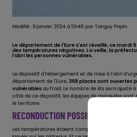
Modifié : 9 janvier 2024 à 11h48 par Tanguy Papin
Le département de l'Eure s'est réveillé, ce mardi 9
des températures négatives. La veille, la préfectu
l’abri les personnes vulnérables.
Le dispositif d'hébergement et de mise à l'abri d’urg
département de l'Eure,
368 places sont ouvertes p
vulnérables
au froid. Le nombre de lits sera ajusté à
côté de ce dispositif, les équipes de maraudes son
le territoire.
RECONDUCTION POSSIBLE
Les températures étaient comprises entre -4 et -2
janvier sur les plateaux. Et ce ne sont pas les vale