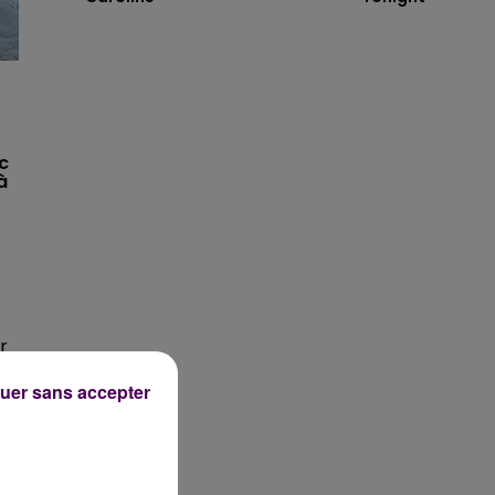
c
à
r
uer sans accepter