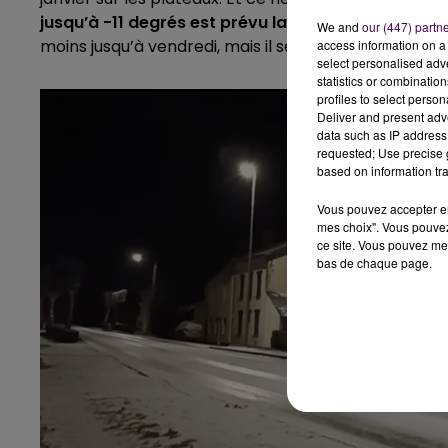
jusqu’à -11 degrés est prévu la nuit prochaine
. Sel
We and
our (447) partn
moins jusqu’à vendredi, mais il sera reconduit
"si le
access information on a 
select personalised ad
statistics or combinatio
profiles to select person
Deliver and present adv
data such as IP address 
requested; Use precise g
based on information tra
Vous pouvez accepter en 
mes choix". Vous pouvez
ce site. Vous pouvez met
bas de chaque page.