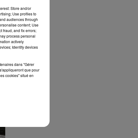
au
erest: Store and/or
"
.
tising; Use profiles to
tand audiences through
personalise content; Use
 fraud, and fix errors;
 may process personal
mation actively
vices; Identify devices
rtenaires dans "Gérer
s'appliqueront que pour
les cookies" situé en