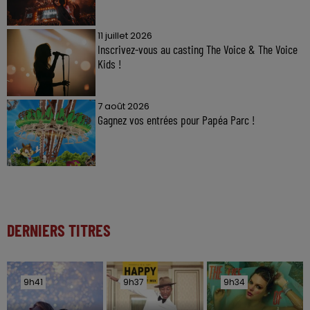
11 juillet 2026
Inscrivez-vous au casting The Voice & The Voice
Kids !
7 août 2026
Gagnez vos entrées pour Papéa Parc !
DERNIERS TITRES
9h41
9h41
9h37
9h37
9h34
9h34