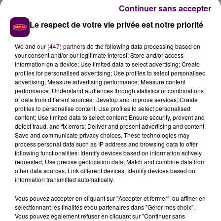
restaurant
"d'indiquer aux consommateurs l'origine
Continuer sans accepter
des viandes"
, mais aussi
"les allergènes à déclaration
obligatoire"
présents dans les plats.
"Les faits
Le respect de votre vie privée est notre priorité
reprochés aux exploitants sont
suffisamment
We and
our (447) partners
do the following data processing based on
éloquents et majeurs pour conduire à une telle
your consent and/or our legitimate interest: Store and/or access
décision
"
réagit sur sa page Facebook
le maire de la
information on a device; Use limited data to select advertising; Create
commune Jérôme Pasco
.
"Merci aux services de
profiles for personalised advertising; Use profiles to select personalised
advertising; Measure advertising performance; Measure content
l’État d’avoir agi avant qu’un drame ne survienne.
performance; Understand audiences through statistics or combinations
Merci aux lanceurs d’alerte
(ils se reconnaitront).
of data from different sources; Develop and improve services; Create
Désormais, cette sordide page doit se tourner et ce
profiles to personalise content; Use profiles to select personalised
content; Use limited data to select content; Ensure security, prevent and
lieu revivre comme le souhaite les propriétaires"
detect fraud, and fix errors; Deliver and present advertising and content;
poursuit l'élu.
Save and communicate privacy choices. These technologies may
process personal data such as IP address and browsing data to offer
following functionalities: Identify devices based on information actively
requested; Use precise geolocation data; Match and combine data from
other data sources; Link different devices; Identify devices based on
information transmitted automatically.
Vous pouvez accepter en cliquant sur "Accepter et fermer", ou affiner en
sélectionnant les finalités et/ou partenaires dans "Gérer mes choix".
Vous pouvez également refuser en cliquant sur "Continuer sans