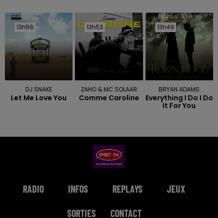
13h56
13h56
13h53
13h53
13h49
13h49
DJ SNAKE
ZAHO & MC SOLAAR
BRYAN ADAMS
Let Me Love You
Comme Caroline
Everything I Do I Do
It For You
RADIO
INFOS
REPLAYS
JEUX
SORTIES
CONTACT