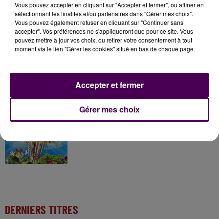
Vous pouvez accepter en cliquant sur "Accepter et fermer", ou affiner en
sélectionnant les finalités et/ou partenaires dans "Gérer mes choix".
Vous pouvez également refuser en cliquant sur "Continuer sans
7 août 2026
accepter". Vos préférences ne s'appliqueront que pour ce site. Vous
Gagnez vos pass pour le V and B Fest' 2026 !
pouvez mettre à jour vos choix, ou retirer votre consentement à tout
moment via le lien "Gérer les cookies" situé en bas de chaque page.
11 juillet 2026
Inscrivez-vous au casting The Voice & The Voice
Accepter et fermer
Kids !
Gérer mes choix
7 août 2026
Gagnez vos entrées pour Papéa Parc !
DERNIERS TITRES