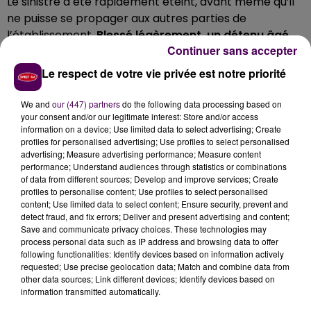
Le sinistre a été rapidement éteint, avant même qu’il
ne puisse se propager aux autres parties de
l’établissement.
Blessé légèrement, un détenu âgé
Continuer sans accepter
de 30 ans a été transporté à l’hôpital d’Elbeuf
. Plus
d’une trentaine de pompiers ont été mobilisés.
Le respect de votre vie privée est notre priorité
We and
our (447) partners
do the following data processing based on
your consent and/or our legitimate interest: Store and/or access
information on a device; Use limited data to select advertising; Create
profiles for personalised advertising; Use profiles to select personalised
advertising; Measure advertising performance; Measure content
performance; Understand audiences through statistics or combinations
of data from different sources; Develop and improve services; Create
profiles to personalise content; Use profiles to select personalised
content; Use limited data to select content; Ensure security, prevent and
detect fraud, and fix errors; Deliver and present advertising and content;
Save and communicate privacy choices. These technologies may
process personal data such as IP address and browsing data to offer
following functionalities: Identify devices based on information actively
requested; Use precise geolocation data; Match and combine data from
other data sources; Link different devices; Identify devices based on
information transmitted automatically.
À LA UNE