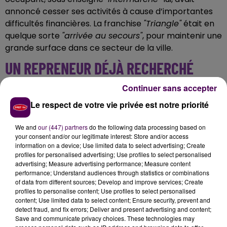
annoncé cesser ses activités à cause d’importantes
difficultés financières. La franchise
"Triangle"
était en
quelque sorte
"arrivée au secours"
, pour maintenir une
grande surface dans ce secteur de la ville.
UN REPRENEUR DÉJÀ RECHERCHÉ
Continuer sans accepter
Le supermarché
"Triangle"
, présenté comme
spécialisé dans les produits
"ethniques"
, notamment
Le respect de votre vie privée est notre priorité
hallal
, a ouvert ses portes début 2024 sur le boulevard
du 14-Juillet. Il serait confronté à
des
"difficultés
We and
our (447) partners
do the following data processing based on
your consent and/or our legitimate interest: Store and/or access
économiques
[...]
pouvant aboutir à court terme à
information on a device; Use limited data to select advertising; Create
un dépôt de bilan"
selon le communiqué signé du
profiles for personalised advertising; Use profiles to select personalised
maire d’Évreux.
L’élu annonce d'ailleurs avoir déjà
advertising; Measure advertising performance; Measure content
performance; Understand audiences through statistics or combinations
mobilisé les services de la municipalité et de
of data from different sources; Develop and improve services; Create
l’agglomération
"
pour assurer la reprise de cette
profiles to personalise content; Use profiles to select personalised
grande surface alimentaire
"
si la fermeture devait se
content; Use limited data to select content; Ensure security, prevent and
detect fraud, and fix errors; Deliver and present advertising and content;
confirmer.
Save and communicate privacy choices. These technologies may