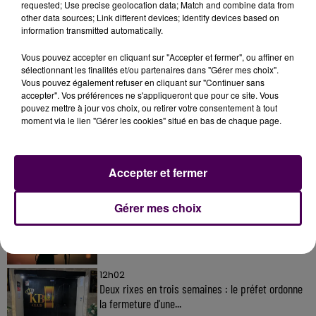
requested; Use precise geolocation data; Match and combine data from
other data sources; Link different devices; Identify devices based on
information transmitted automatically.
Vous pouvez accepter en cliquant sur "Accepter et fermer", ou affiner en
sélectionnant les finalités et/ou partenaires dans "Gérer mes choix".
Vous pouvez également refuser en cliquant sur "Continuer sans
À LA UNE
accepter". Vos préférences ne s'appliqueront que pour ce site. Vous
pouvez mettre à jour vos choix, ou retirer votre consentement à tout
moment via le lien "Gérer les cookies" situé en bas de chaque page.
31 juillet 2026
Gagnez vos entrées à Terra Botanica !
Accepter et fermer
11 juillet 2026
Gérer mes choix
Inscrivez-vous au casting The Voice & The Voice
Kids !
12h02
Deux rixes en trois semaines : le préfet ordonne
la fermeture d'une...