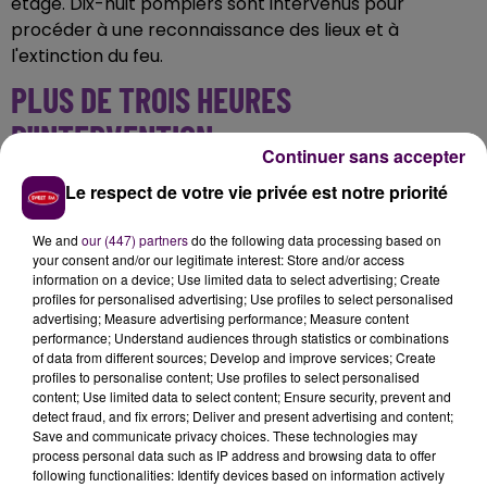
étage. Dix-huit pompiers sont intervenus pour
procéder à une reconnaissance des lieux et à
l'extinction du feu.
PLUS DE TROIS HEURES
D'INTERVENTION
Continuer sans accepter
Vingt-quatre résidents ont été évacués, dont quatre
Le respect de votre vie privée est notre priorité
qui ont été relogés par la mairie. Les secours ont
également pris en charge une femme de 21 ans et un
We and
our (447) partners
do the following data processing based on
your consent and/or our legitimate interest: Store and/or access
homme de 40 ans -retrouvé à quelques centaines de
information on a device; Use limited data to select advertising; Create
mètres de l’immeuble-.
Tous deux ont été
profiles for personalised advertising; Use profiles to select personalised
transportés au centre hospitalier d’Evreux après
advertising; Measure advertising performance; Measure content
performance; Understand audiences through statistics or combinations
avoir inhalé de la fumée
. L’intervention a pris fin à
of data from different sources; Develop and improve services; Create
5h24.
profiles to personalise content; Use profiles to select personalised
content; Use limited data to select content; Ensure security, prevent and
detect fraud, and fix errors; Deliver and present advertising and content;
Save and communicate privacy choices. These technologies may
process personal data such as IP address and browsing data to offer
following functionalities: Identify devices based on information actively