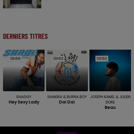
DERNIERS TITRES
13h56
13h56
13h53
13h53
13h50
13h50
SHAGGY
SHAKIRA & BURNA BOY
JOSEPH KAMEL & JULIEN
Hey Sexy Lady
Dai Dai
DORE
Beau