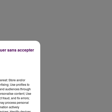
t
uer sans accepter
erest: Store and/or
es
tising; Use profiles to
tand audiences through
personalise content; Use
 fraud, and fix errors;
 may process personal
mation actively
vices; Identify devices