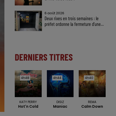
6 août 2026
Deux rixes en trois semaines : le
préfet ordonne la fermeture d'une...
DERNIERS TITRES
4h48
4h48
4h44
4h44
4h40
4h40
KATY PERRY
DISIZ
REMA
Hot'n Cold
Maniac
Calm Down