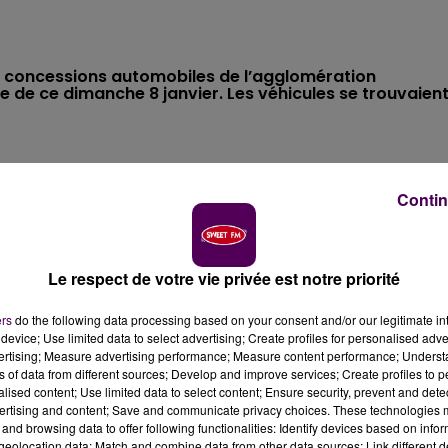
s concessions automobiles de l’agglomération
ée de ce dimanche 8 janvier. Les véhicules se trouvaien
 janvier, peu après 23h30, à Evreux. Pour éteindre un
s. Au total,
neuf bus destinés au transport scolaire sont
Contin
à bout du sinistre. Trente-quatre autres véhicules et les
tion de nos équipes"
souligne le SDIS 27.
Le respect de votre vie privée est notre priorité
ers
do the following data processing based on your consent and/or our legitimate int
près la centaine d'incendies de voitures survenus chez d
device; Use limited data to select advertising; Create profiles for personalised adver
r lesquels une enquête judiciaire a été ouverte. Au cours
vertising; Measure advertising performance; Measure content performance; Unders
anvier,
plus d’une centaine de véhicules ont été
ns of data from different sources; Develop and improve services; Create profiles to 
alised content; Use limited data to select content; Ensure security, prevent and detect
ssions automobiles situées à Normanville et à Evreux
ertising and content; Save and communicate privacy choices. These technologies
and browsing data to offer following functionalities: Identify devices based on infor
eolocation data; Match and combine data from other data sources; Link different de