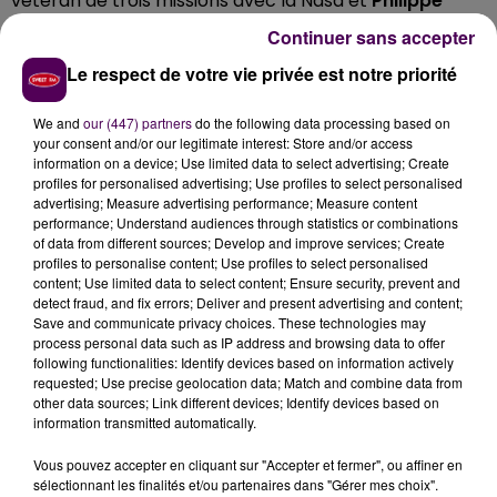
vétéran de trois missions avec la Nasa et
Philippe
Perrin
, qui a passé dix-neuf heures en dehors de la
Continuer sans accepter
Station spatiale internationale pour des travaux de
Le respect de votre vie privée est notre priorité
maintenance. Tous les quatre échangeront avec le
public.
We and
our (447) partners
do the following data processing based on
AUTEURS ET DESSINATEURS
your consent and/or our legitimate interest: Store and/or access
information on a device; Use limited data to select advertising; Create
TOUJOURS PRÉSENTS
profiles for personalised advertising; Use profiles to select personalised
advertising; Measure advertising performance; Measure content
performance; Understand audiences through statistics or combinations
Comme toujours, plusieurs auteurs et dessinateurs
of data from different sources; Develop and improve services; Create
profiles to personalise content; Use profiles to select personalised
seront présents. Des habitués, comme Patrice
content; Use limited data to select content; Ensure security, prevent and
Buendia sur la série
"Tanguy et Laverdure Classic"
,
detect fraud, and fix errors; Deliver and present advertising and content;
Wallace pour le manga
"D-Day Stories"
, mais aussi
Save and communicate privacy choices. These technologies may
process personal data such as IP address and browsing data to offer
quelques nouveaux, comme Ceka, auteur d’un album
following functionalities: Identify devices based on information actively
sur Apollo 11, ou Chendi, avec les nouveaux tomes de
requested; Use precise geolocation data; Match and combine data from
sa
"Rhapsodie du ciel"
.
other data sources; Link different devices; Identify devices based on
information transmitted automatically.
UNE OCCASION DE VISITER LA BASE
Vous pouvez accepter en cliquant sur "Accepter et fermer", ou affiner en
AÉRIENNE 105
sélectionnant les finalités et/ou partenaires dans "Gérer mes choix".