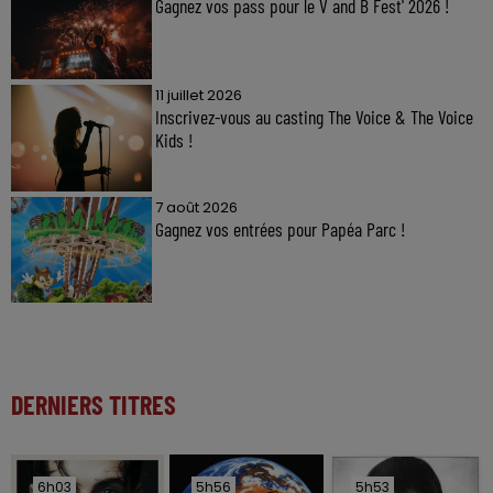
Gagnez vos pass pour le V and B Fest' 2026 !
11 juillet 2026
Inscrivez-vous au casting The Voice & The Voice
Kids !
7 août 2026
Gagnez vos entrées pour Papéa Parc !
DERNIERS TITRES
6h03
6h03
5h56
5h56
5h53
5h53