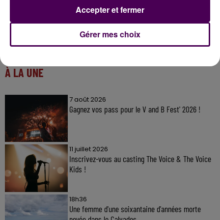
Accepter et fermer
Gérer mes choix
À LA UNE
7 août 2026
Gagnez vos pass pour le V and B Fest' 2026 !
11 juillet 2026
Inscrivez-vous au casting The Voice & The Voice
Kids !
18h36
Une femme d'une soixantaine d'années morte
noyée dans le Calvados