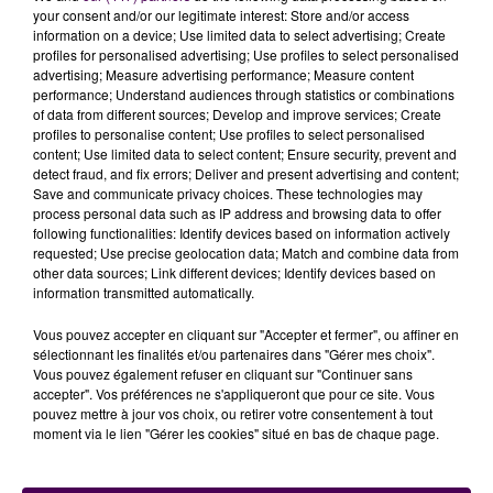
affectés à la caserne falaisienne ainsi qu'à celles d'Ifs
your consent and/or our legitimate interest: Store and/or access
et de Putanges. Le
"foyer principal"
a vite été éteint,
information on a device; Use limited data to select advertising; Create
profiles for personalised advertising; Use profiles to select personalised
ce qui a évité toute propagation.
advertising; Measure advertising performance; Measure content
DÉMÉNAGEMENT PROVISOIRE
performance; Understand audiences through statistics or combinations
of data from different sources; Develop and improve services; Create
profiles to personalise content; Use profiles to select personalised
Les enfants accueillis dans l'établissement sont âgés
content; Use limited data to select content; Ensure security, prevent and
detect fraud, and fix errors; Deliver and present advertising and content;
de 7 à 11 ans, aucun n'a été blessé ni même
Save and communicate privacy choices. These technologies may
incommodé. Dans leur rapport d'intervention, les
process personal data such as IP address and browsing data to offer
secouristes évoquent toutefois
"
un adulte ayant
following functionalities: Identify devices based on information actively
requested; Use precise geolocation data; Match and combine data from
inhalé des fumées
"
qui a dû être examiné. Compte
other data sources; Link different devices; Identify devices based on
tenu de la situation et bien que les dégâts semblent
information transmitted automatically.
limités, la municipalité fait savoir aux parents d'élèves
Vous pouvez accepter en cliquant sur "Accepter et fermer", ou affiner en
concernés que
"l'accueil du périscolaire sera assuré
sélectionnant les finalités et/ou partenaires dans "Gérer mes choix".
au local jeunes situé 12 rue Louis-Liard"
et ce,
"jusqu'à
Vous pouvez également refuser en cliquant sur "Continuer sans
nouvel ordre"
.
accepter". Vos préférences ne s'appliqueront que pour ce site. Vous
pouvez mettre à jour vos choix, ou retirer votre consentement à tout
moment via le lien "Gérer les cookies" situé en bas de chaque page.