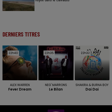
DERNIERS TITRES
22h40
22h40
22h35
22h35
22h32
22h32
ALEX WARREN
NEG' MARRONS
SHAKIRA & BURNA BOY
Fever Dream
Le Bilan
Dai Dai