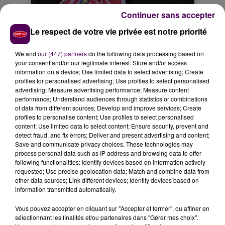
Continuer sans accepter
Le respect de votre vie privée est notre priorité
We and
our (447) partners
do the following data processing based on
your consent and/or our legitimate interest: Store and/or access
information on a device; Use limited data to select advertising; Create
profiles for personalised advertising; Use profiles to select personalised
advertising; Measure advertising performance; Measure content
performance; Understand audiences through statistics or combinations
of data from different sources; Develop and improve services; Create
profiles to personalise content; Use profiles to select personalised
content; Use limited data to select content; Ensure security, prevent and
detect fraud, and fix errors; Deliver and present advertising and content;
Save and communicate privacy choices. These technologies may
process personal data such as IP address and browsing data to offer
following functionalities: Identify devices based on information actively
requested; Use precise geolocation data; Match and combine data from
other data sources; Link different devices; Identify devices based on
information transmitted automatically.
UN FUTUR CENTRE D'ENTRAÎNEMENT À
Vous pouvez accepter en cliquant sur "Accepter et fermer", ou affiner en
sélectionnant les finalités et/ou partenaires dans "Gérer mes choix".