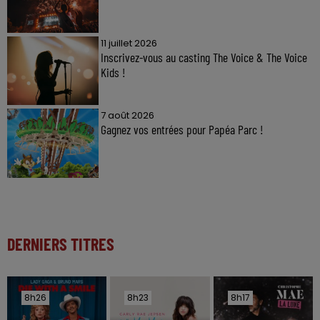
11 juillet 2026
Inscrivez-vous au casting The Voice & The Voice
Kids !
7 août 2026
Gagnez vos entrées pour Papéa Parc !
DERNIERS TITRES
8h26
8h26
8h23
8h23
8h17
8h17