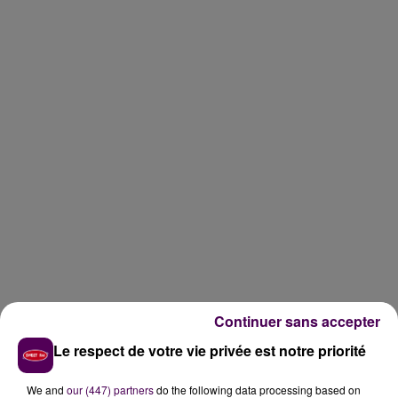
Continuer sans accepter
500 HECTARES DÉJÀ BRÛLÉS
Le respect de votre vie privée est notre priorité
L’incendie est particulièrement important.
Ce lundi 7
We and
our (447) partners
do the following data processing based on