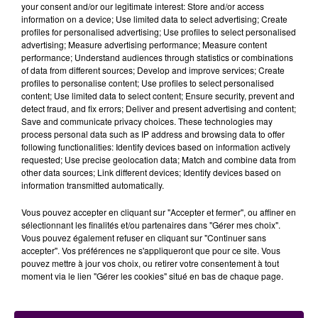
your consent and/or our legitimate interest: Store and/or access
juillet, près de 900 hectares de végétation et de
information on a device; Use limited data to select advertising; Create
forêt avaient déjà été ravagés par les flammes
. Il
profiles for personalised advertising; Use profiles to select personalised
s’agit du premier grand feu de forêt de la saison
advertising; Measure advertising performance; Measure content
performance; Understand audiences through statistics or combinations
estivale.
Selon un article du quotidien Sud Ouest
, le feu
of data from different sources; Develop and improve services; Create
dans l’Aude est actuellement
"fixé"
: il ne progresse
profiles to personalise content; Use profiles to select personalised
plus, mais n’est pas encore maîtrisé, malgré
content; Use limited data to select content; Ensure security, prevent and
detect fraud, and fix errors; Deliver and present advertising and content;
l'intervention d'hélicoptères bombardiers d'eau.
Les
Save and communicate privacy choices. These technologies may
pompiers eurois sont venus avec leurs tout
process personal data such as IP address and browsing data to offer
nouveaux camions spécialisés dans les
following functionalities: Identify devices based on information actively
requested; Use precise geolocation data; Match and combine data from
interventions en forêt
. Leur mission doit durer toute la
other data sources; Link different devices; Identify devices based on
semaine.
information transmitted automatically.
Vous pouvez accepter en cliquant sur "Accepter et fermer", ou affiner en
sélectionnant les finalités et/ou partenaires dans "Gérer mes choix".
Vous pouvez également refuser en cliquant sur "Continuer sans
accepter". Vos préférences ne s'appliqueront que pour ce site. Vous
pouvez mettre à jour vos choix, ou retirer votre consentement à tout
moment via le lien "Gérer les cookies" situé en bas de chaque page.