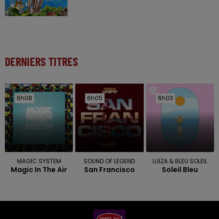
DERNIERS TITRES
6h08
6h08
6h05
6h05
6h03
6h03
MAGIC SYSTEM
SOUND OF LEGEND
LUIZA & BLEU SOLEIL
Magic In The Air
San Francisco
Soleil Bleu