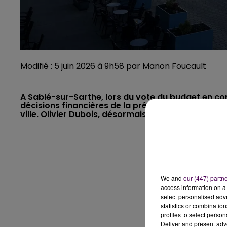
Modifié : 5 juin 2026 à 9h58 par Manon Foucault
A Sablé-sur-Sarthe, lors du vote du budget en cons
décisions financières de la précédente mandature
ville. Olivier Dubois, désormais élu dans l'opposi
We and
our (447) partn
access information on a 
select personalised ad
statistics or combinatio
profiles to select person
Deliver and present adv