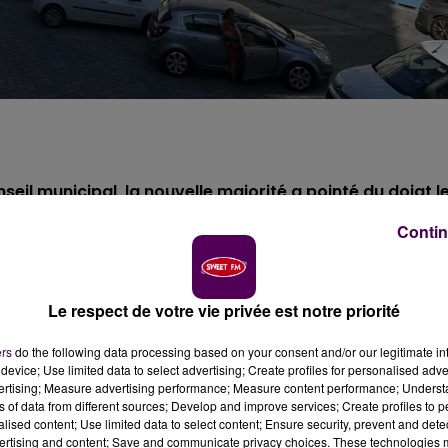
eil municipal, la nouvelle majorité a pointé du doigt l
, ayant conduit, selon elle, au surendettement de la
tion, répond aux questions de Manon Foucault.
Contin
Le respect de votre vie privée est notre priorité
ers
do the following data processing based on your consent and/or our legitimate int
device; Use limited data to select advertising; Create profiles for personalised adver
vertising; Measure advertising performance; Measure content performance; Unders
ns of data from different sources; Develop and improve services; Create profiles to 
alised content; Use limited data to select content; Ensure security, prevent and detect
ertising and content; Save and communicate privacy choices. These technologies