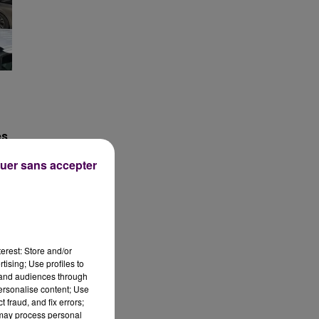
es
uer sans accepter
erest: Store and/or
tising; Use profiles to
tand audiences through
personalise content; Use
 fraud, and fix errors;
 may process personal