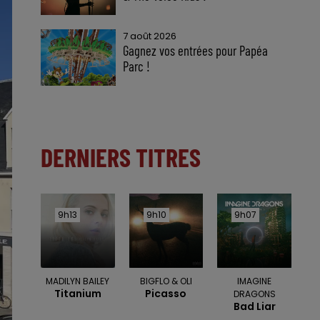
7 août 2026
Gagnez vos entrées pour Papéa
Parc !
DERNIERS TITRES
9h13
9h13
9h10
9h10
9h07
9h07
MADILYN BAILEY
BIGFLO & OLI
IMAGINE
Titanium
Picasso
DRAGONS
Bad Liar