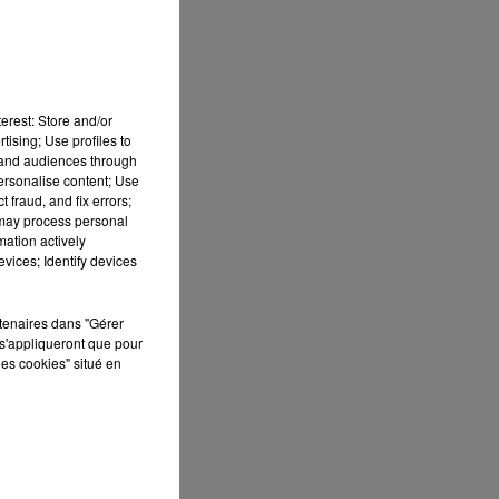
erest: Store and/or
tising; Use profiles to
tand audiences through
personalise content; Use
 fraud, and fix errors;
s,
 may process personal
mation actively
vices; Identify devices
rtenaires dans "Gérer
s'appliqueront que pour
les cookies" situé en