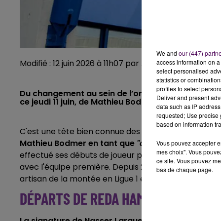
We and
our (447) partn
access information on a 
Modifié : 12 juin 2026 à 11h07 par Alizée Lanzarini
select personalised ad
statistics or combinatio
profiles to select person
Du changement au sein de l’organigramme sportif
Deliver and present adv
ce jeudi 11 juin, de Mathieu Bodmer et Nasser Larg
data such as IP address 
requested; Use precise g
based on information tra
C'est une tête bien connue des supporters : le
Stade
Mathieu Bodmer en tant que
"directeur du football
Vous pouvez accepter en 
mes choix". Vous pouvez
effectué ses débuts de joueur professionnel sous le
ce site. Vous pouvez met
avec l'équipe première. Depuis 2022,
il occupait le
bas de chaque page.
artisan de la montée en Ligue 1 et du maintien.
DÉPARTS DE REDA HAMMACHE ET PA
La signature de Nasser Larguet a également été of