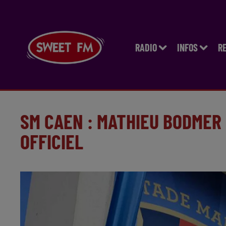
RADIO
INFOS
R
SM CAEN : MATHIEU BODMER 
OFFICIEL