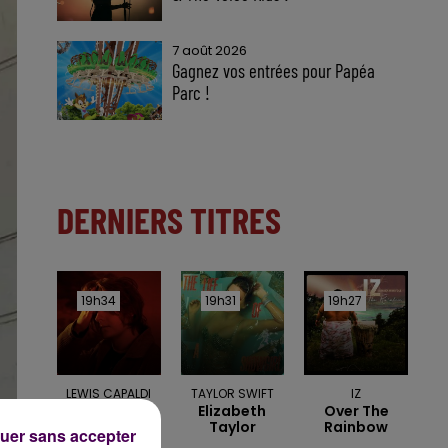
7 août 2026
Gagnez vos entrées pour Papéa
Parc !
DERNIERS TITRES
19h34
19h34
19h31
19h31
19h27
19h27
LEWIS CAPALDI
TAYLOR SWIFT
IZ
Before You
Elizabeth
Over The
Go
Taylor
Rainbow
uer sans accepter