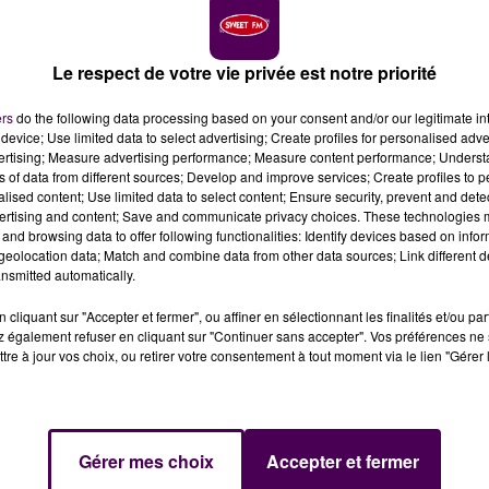
Le respect de votre vie privée est notre priorité
ers
do the following data processing based on your consent and/or our legitimate int
device; Use limited data to select advertising; Create profiles for personalised adver
vertising; Measure advertising performance; Measure content performance; Unders
ns of data from different sources; Develop and improve services; Create profiles to 
alised content; Use limited data to select content; Ensure security, prevent and detect
 du Stade Malherbe Caen, avec les arrivées confirmée
ertising and content; Save and communicate privacy choices. These technologies
uet, en vue de la prochaine saison en Ligue 3.
and browsing data to offer following functionalities: Identify devices based on infor
eolocation data; Match and combine data from other data sources; Link different de
nsmitted automatically.
 Malherbe Caen a annoncé ce jeudi 11 juin
l'arrivée de
"
.
C'est un retour aux sources pour le Normand qui a
cliquant sur "Accepter et fermer", ou affiner en sélectionnant les finalités et/ou pa
 également refuser en cliquant sur "Continuer sans accepter". Vos préférences ne 
s couleurs rouge et bleu avant de disputer 84 rencontres
tre à jour vos choix, ou retirer votre consentement à tout moment via le lien "Gérer 
 poste de directeur sportif du Havre AC
, où il avait été un
SCAL PLANCQUE
Gérer mes choix
Accepter et fermer
ficialisée pour le poste de
"vice-président en charge