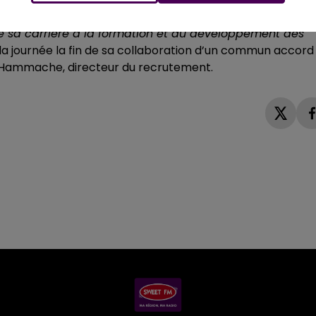
 été directeur du centre de formation entre 1998 et 2002
de sa carrière à la formation et au développement des
 la journée la fin de sa collaboration d’un commun accord
a Hammache, directeur du recrutement.