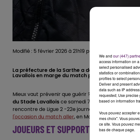
Modifié : 5 février 2026 à 21h19 par Corentin Allain et
We and
our (447) partn
access information on a 
select personalised ad
La préfecture de la Sarthe a décidé d'interdire d
statistics or combinatio
Lavallois en marge du match programmé ce samed
profiles to select person
Deliver and present adv
data such as IP address 
Mieux vaut prévenir que guérir ? Le centre-ville du M
requested; Use precise g
du Stade Lavallois
ce samedi 7 février, annonce offi
based on information tra
rencontre de Ligue 2 -22e journée- programmée co
Vous pouvez accepter en 
l'occasion du match aller
, en Mayenne.
mes choix". Vous pouvez
ce site. Vous pouvez met
JOUEURS ET SUPPORTEURS ESCORT
bas de chaque page.