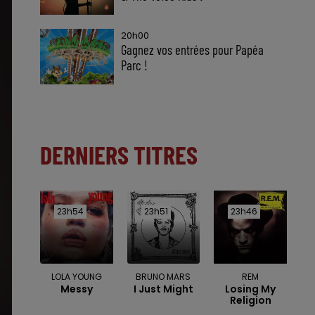
20h00
Gagnez vos entrées pour Papéa
Parc !
DERNIERS TITRES
23h54
23h54
23h51
23h51
23h46
23h46
LOLA YOUNG
BRUNO MARS
REM
Messy
I Just Might
Losing My
Religion