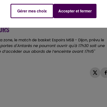
confrontation"
en marge de ce derby du Maine, très
d'envoi sera donné à 14h au stade Marie-Marvingt. Les car
Gérer mes choix
Accepter et fermer
tre,
escortés par les forces de l'ordre
depuis leur entré
URS
la zone, le match de basket Espoirs MSB - Dijon, prévu le
 portes d'Antarès ne pourront ouvrir qu'à 17h30 soit une
e d’accéder aux abords de l’enceinte avant 17h15"