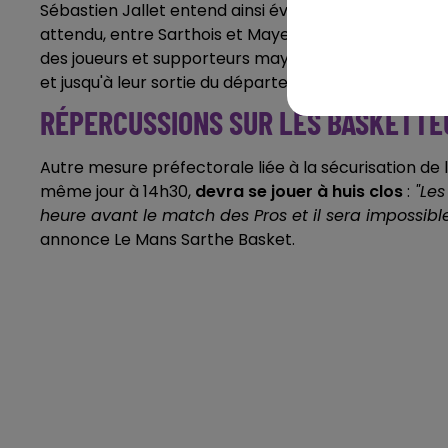
Sébastien Jallet entend ainsi éviter
"tout risque de 
attendu, entre Sarthois et Mayennais, dont le coup 
des joueurs et supporteurs mayennais seront, en ou
et jusqu'à leur sortie du département.
RÉPERCUSSIONS SUR LES BASKETTE
Autre mesure préfectorale liée à la sécurisation de 
même jour à 14h30,
devra se jouer à huis clos
:
"Les
heure avant le match des Pros et il sera impossibl
annonce Le Mans Sarthe Basket.