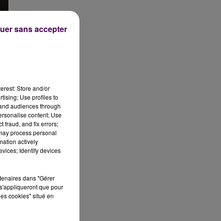
uer sans accepter
erest: Store and/or
tising; Use profiles to
tand audiences through
de
personalise content; Use
 fraud, and fix errors;
 may process personal
mation actively
rs
vices; Identify devices
rtenaires dans "Gérer
s'appliqueront que pour
les cookies" situé en