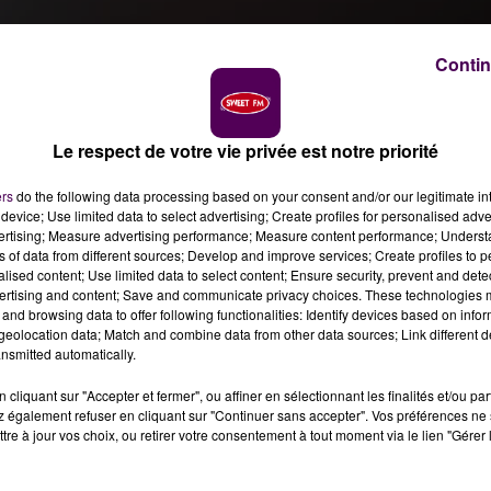
Contin
Le respect de votre vie privée est notre priorité
 Emilien Borderie
ers
do the following data processing based on your consent and/or our legitimate int
device; Use limited data to select advertising; Create profiles for personalised adver
vertising; Measure advertising performance; Measure content performance; Unders
e séjour en centre-ville du Mans les supporteurs du Sta
ns of data from different sources; Develop and improve services; Create profiles to 
i 7 février.
alised content; Use limited data to select content; Ensure security, prevent and detect
ertising and content; Save and communicate privacy choices. These technologies
and browsing data to offer following functionalities: Identify devices based on infor
ans sera quoiqu'il en soit
interdit d'accès aux supporteu
eolocation data; Match and combine data from other data sources; Link different de
ciellement le préfet de la Sarthe à l'avant-veille de la
nsmitted automatically.
ntre Le Mans FC.
Une décision similaire avait été prise à
cliquant sur "Accepter et fermer", ou affiner en sélectionnant les finalités et/ou pa
 également refuser en cliquant sur "Continuer sans accepter". Vos préférences ne 
tre à jour vos choix, ou retirer votre consentement à tout moment via le lien "Gérer 
ÉS