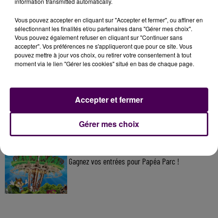
information transmitted automatically.
Vous pouvez accepter en cliquant sur "Accepter et fermer", ou affiner en
À LA UNE
sélectionnant les finalités et/ou partenaires dans "Gérer mes choix".
Vous pouvez également refuser en cliquant sur "Continuer sans
accepter". Vos préférences ne s'appliqueront que pour ce site. Vous
7 août 2026
pouvez mettre à jour vos choix, ou retirer votre consentement à tout
Gagnez vos pass pour le V and B Fest' 2026 !
moment via le lien "Gérer les cookies" situé en bas de chaque page.
Accepter et fermer
11 juillet 2026
Inscrivez-vous au casting The Voice & The Voice
Kids !
Gérer mes choix
7 août 2026
Gagnez vos entrées pour Papéa Parc !