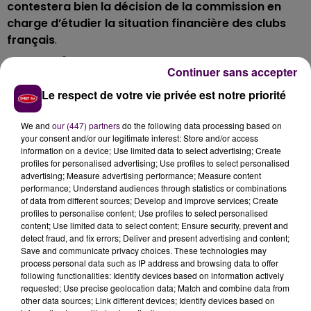
contestera bien la décision de la commission en
charge d’étudier la situation financière des clubs
français
.
"OUTRÉ"
PAR LES CONCLUSIONS
Continuer sans accepter
Le respect de votre vie privée est notre priorité
Le Néerlandais, missionné par l'homme d'affaires turc
Tarkan Serr, s'est dit outré par le verdict
"que rien ne
We and
our (447) partners
do the following data processing based on
peut justifier"
.
Il assure avoir apporté toutes les
your consent and/or our legitimate interest: Store and/or access
garanties nécessaires, et reproche au
"gendarme
information on a device; Use limited data to select advertising; Create
profiles for personalised advertising; Use profiles to select personalised
du foot français"
de ne
"pas récompenser la
advertising; Measure advertising performance; Measure content
transparence"
de la nouvelle direction
.
performance; Understand audiences through statistics or combinations
of data from different sources; Develop and improve services; Create
profiles to personalise content; Use profiles to select personalised
content; Use limited data to select content; Ensure security, prevent and
detect fraud, and fix errors; Deliver and present advertising and content;
Save and communicate privacy choices. These technologies may
process personal data such as IP address and browsing data to offer
following functionalities: Identify devices based on information actively
requested; Use precise geolocation data; Match and combine data from
other data sources; Link different devices; Identify devices based on