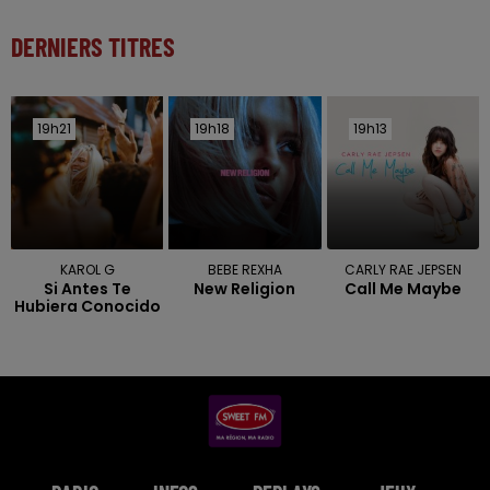
DERNIERS TITRES
19h21
19h21
19h18
19h18
19h13
19h13
KAROL G
BEBE REXHA
CARLY RAE JEPSEN
Si Antes Te
New Religion
Call Me Maybe
Hubiera Conocido