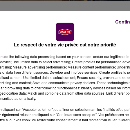
Contin
e jeudi 16 mai, devant la mairie d’Incarville, lors d’une
res tués lors de l’attaque survenu avant-hier au
t auquel ont pris part Gérald Darmanin, Sébastien
rieur, des Armées et de la Justice.
Le respect de votre vie privée est notre priorité
ers
do the following data processing based on your consent and/or our legitimate int
device; Use limited data to select advertising; Create profiles for personalised adver
vertising; Measure advertising performance; Measure content performance; Unders
ns of data from different sources; Develop and improve services; Create profiles to 
alised content; Use limited data to select content; Ensure security, prevent and detect
ertising and content; Save and communicate privacy choices. These technologies
and browsing data to offer following functionalities: Identify devices based on infor
eolocation data; Match and combine data from other data sources; Link different de
nsmitted automatically.
cliquant sur "Accepter et fermer", ou affiner en sélectionnant les finalités et/ou pa
 également refuser en cliquant sur "Continuer sans accepter". Vos préférences ne 
tre à jour vos choix, ou retirer votre consentement à tout moment via le lien "Gérer 