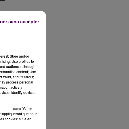
uer sans accepter
erest: Store and/or
tising; Use profiles to
tand audiences through
personalise content; Use
 fraud, and fix errors;
 may process personal
mation actively
vices; Identify devices
rtenaires dans "Gérer
s'appliqueront que pour
les cookies" situé en