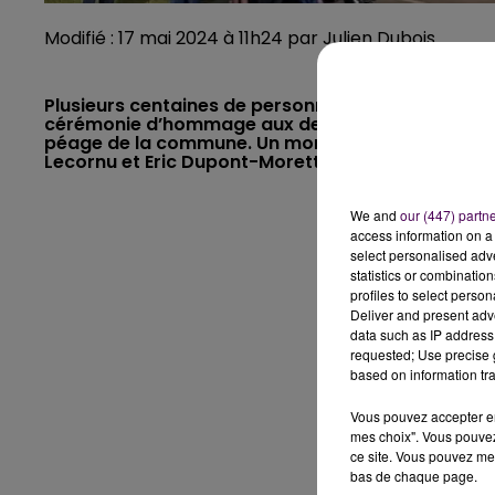
Modifié : 17 mai 2024 à 11h24 par Julien Dubois
Plusieurs centaines de personnes se sont réunies, c
cérémonie d’hommage aux deux agents pénitentiai
péage de la commune. Un moment de recueillemen
Lecornu et Eric Dupont-Moretti, ministres de l’Inté
We and
our (447) partn
access information on a 
select personalised ad
statistics or combinatio
profiles to select person
Deliver and present adv
data such as IP address 
requested; Use precise g
based on information tra
Vous pouvez accepter en 
mes choix". Vous pouvez
ce site. Vous pouvez met
bas de chaque page.