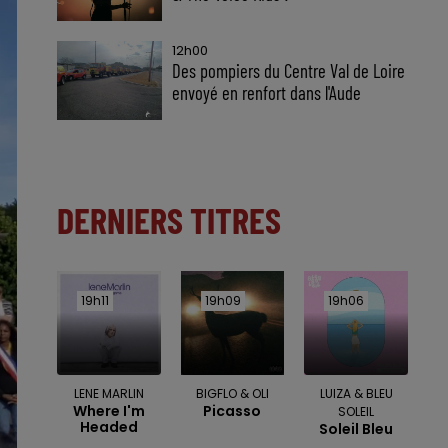
12h00
Des pompiers du Centre Val de Loire
envoyé en renfort dans l'Aude
DERNIERS TITRES
19h11
19h11
19h09
19h09
19h06
19h06
LENE MARLIN
BIGFLO & OLI
LUIZA & BLEU
Where I'm
Picasso
SOLEIL
Headed
Soleil Bleu