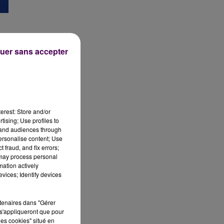
uer sans accepter
e
e
erest: Store and/or
tising; Use profiles to
lé
tand audiences through
là
personalise content; Use
a.
 fraud, and fix errors;
 may process personal
mation actively
vices; Identify devices
rtenaires dans "Gérer
s'appliqueront que pour
les cookies" situé en