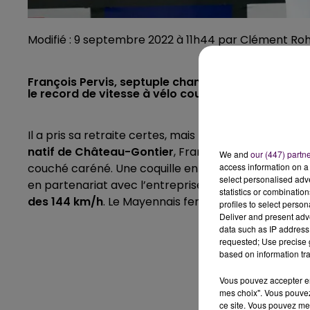
Modifié : 9 septembre 2022 à 11h44 par Clément Ro
François Pervis, septuple champion du monde de c
le record de vitesse à vélo couché caréné. Pour c
Il a pris sa retraite certes, mais n’a pas pour autan
natif de Château-Gontier
, François Pervis, a troq
We and
our (447) partn
access information on a 
couché caréné. Une coquille entoure le cadre pour 
select personalised ad
en partenariat avec l’entreprise Sorius afin d’entrer
statistics or combinatio
des 144 km/h
. Le Mayennais fera une première ten
profiles to select person
Deliver and present adv
data such as IP address 
requested; Use precise g
based on information tra
Vous pouvez accepter en 
mes choix". Vous pouvez
ce site. Vous pouvez met