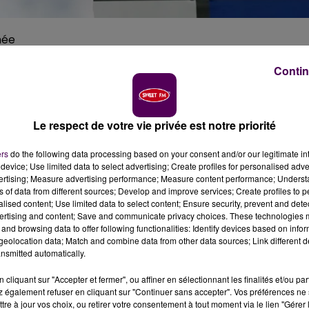
hée
Contin
yclisme sur piste, s’attaque à un nouveau défi : battr
ela, le Mayennais devra dépasser les 144 km/h.
Le respect de votre vie privée est notre priorité
t accroché sa monture dans le garage, loin de là. Le cyclist
ué son engin de piste pour un modèle atypique : un vélo
ers
do the following data processing based on your consent and/or our legitimate int
device; Use limited data to select advertising; Create profiles for personalised adver
un aérodynamisme optimisé. Le moindre détail est travail
vertising; Measure advertising performance; Measure content performance; Unders
 dans le livre des records. Pour cela,
il faudra aller au-de
ns of data from different sources; Develop and improve services; Create profiles to 
tative ce dimanche 11 septembre dans le désert du Nevad
alised content; Use limited data to select content; Ensure security, prevent and detect
ertising and content; Save and communicate privacy choices. These technologies
and browsing data to offer following functionalities: Identify devices based on infor
eolocation data; Match and combine data from other data sources; Link different de
nsmitted automatically.
cliquant sur "Accepter et fermer", ou affiner en sélectionnant les finalités et/ou pa
 également refuser en cliquant sur "Continuer sans accepter". Vos préférences ne 
tre à jour vos choix, ou retirer votre consentement à tout moment via le lien "Gérer 