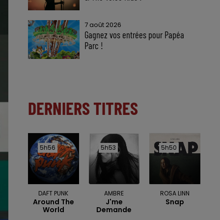
7 août 2026
Gagnez vos entrées pour Papéa
Parc !
DERNIERS TITRES
5h56
5h56
5h53
5h53
5h50
5h50
DAFT PUNK
AMBRE
ROSA LINN
Around The
J'me
Snap
World
Demande