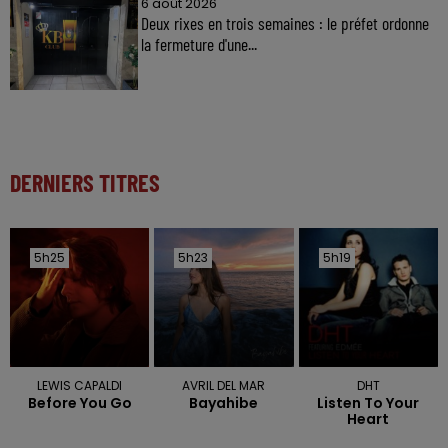
6 août 2026
Deux rixes en trois semaines : le préfet ordonne
la fermeture d'une...
DERNIERS TITRES
5h25
5h25
5h23
5h23
5h19
5h19
LEWIS CAPALDI
AVRIL DEL MAR
DHT
Before You Go
Bayahibe
Listen To Your
Heart