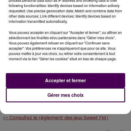
process personal data such as IP address and browsing data to offer
sur place.
following functionalities: Identify devices based on information actively
requested; Use precise geolocation data; Match and combine data from
Et écoutez Sweet FM à Vernon sur le 98.5 FM !
other data sources; Link different devices; Identify devices based on
information transmitted automatically.
Vous pouvez accepter en cliquant sur "Accepter et fermer", ou affiner en
POUR VOUS INSCRIRE
sélectionnant les finalités et/ou partenaires dans "Gérer mes choix".
Vous pouvez également refuser en cliquant sur "Continuer sans
accepter". Vos préférences ne s'appliqueront que pour ce site. Vous
Envoyez par SMS le mot clé
SWEET
au
7 17 17
.
pouvez mettre à jour vos choix, ou retirer votre consentement à tout
moment via le lien "Gérer les cookies" situé en bas de chaque page.
(0,75 euro/SMS + coût opérateur éventuel, 2 SMS par
inscription, jeu valable jusqu'au vendredi 21 novembre
2025 à 10h)
Accepter et fermer
Gérer mes choix
AIDE, RÈGLEMENT ET CONDITIONS
>> Consultez la rubrique d'aide !
>> Consultez le règlement des jeux Sweet FM !