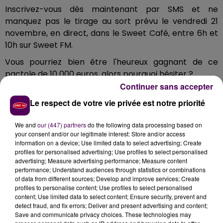
Inscrivez-vous dès maintenant par SMS et ne
manquez pas le tirage au sort prévu le vendredi 21
novembre, en direct, dans le Sweet Café, entre 6h et
10h sur Sweet FM.
Vous pourriez bien être l'heureux gagnant de ce
pactole de 10 000 euros, alors pourquoi hésiter ?
Continuer sans accepter
Rendez-vous sur Sweet FM, tentez votre chance et
Le respect de votre vie privée est notre priorité
vivez, peut-être, un moment magique !
We and
our (447) partners
do the following data processing based on
your consent and/or our legitimate interest: Store and/or access
Découvrez
Sweety Restaurant
à Saint-Marcel, près
information on a device; Use limited data to select advertising; Create
de Vernon, où la passion familiale pour la cuisine
profiles for personalised advertising; Use profiles to select personalised
maison se savoure dans chaque plat. Situé à côté
advertising; Measure advertising performance; Measure content
performance; Understand audiences through statistics or combinations
de la piscine et du bowling,
Sweety
vous accueille
of data from different sources; Develop and improve services; Create
dans une ambiance chaleureuse et conviviale.
profiles to personalise content; Use profiles to select personalised
Savourez des galettes 100% faites maison, préparées
content; Use limited data to select content; Ensure security, prevent and
detect fraud, and fix errors; Deliver and present advertising and content;
avec une farine de sarrasin sans gluten, ainsi que
Save and communicate privacy choices. These technologies may
des gaufres salées et sucrées, également réalisées