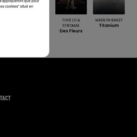
s'appliqueront que pour
les cookies" situé en
LUIS FONSI
TOVE LO &
MADILYN BAILEY
Despacito
Titanium
STROMAE
Des Fleurs
TACT