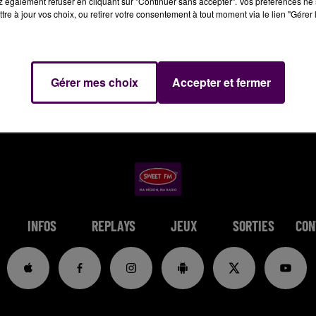
 également refuser en cliquant sur "Continuer sans accepter". Vos préférences ne 
tre à jour vos choix, ou retirer votre consentement à tout moment via le lien "Gérer 
Gérer mes choix
Accepter et fermer
INFOS
REPLAYS
JEUX
SORTIES
CON