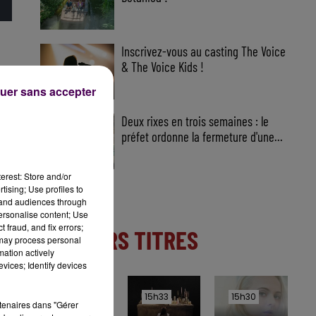
Inscrivez-vous au casting The Voice
& The Voice Kids !
uer sans accepter
Deux rixes en trois semaines : le
préfet ordonne la fermeture d'une...
erest: Store and/or
tising; Use profiles to
tand audiences through
personalise content; Use
 fraud, and fix errors;
DERNIERS TITRES
 may process personal
mation actively
vices; Identify devices
15h36
15h36
15h33
15h33
15h30
15h30
rtenaires dans "Gérer