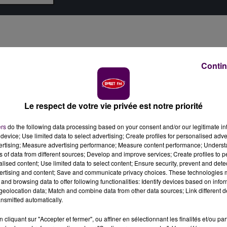
Contin
Le respect de votre vie privée est notre priorité
ers
do the following data processing based on your consent and/or our legitimate int
device; Use limited data to select advertising; Create profiles for personalised adver
vertising; Measure advertising performance; Measure content performance; Unders
ns of data from different sources; Develop and improve services; Create profiles to 
alised content; Use limited data to select content; Ensure security, prevent and detect
ertising and content; Save and communicate privacy choices. These technologies
and browsing data to offer following functionalities: Identify devices based on infor
eolocation data; Match and combine data from other data sources; Link different de
nsmitted automatically.
cliquant sur "Accepter et fermer", ou affiner en sélectionnant les finalités et/ou pa