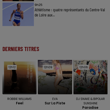
9h25
Athlétisme : quatre représentants du Centre-Val
de Loire aux...
DERNIERS TITRES
12h12
12h12
12h09
12h09
12h06
12h06
ROBBIE WILLIAMS
EVA
DJ SNAKE & BIPOLAR
Feel
Sur La Piste
SUNSHINE
Paradise