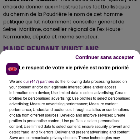
choisi de donner aux infrastructures footballistiques
du chemin de la Poudrière le nom de cet homme
politique qui fut notamment conseiller général de
Seine-Maritime, conseiller régional de l'ex Haute-
Normandie, député et même sénateur.
MAIRE PENDANT VINGT ANS
Continuer sans accepter
Marc Massion,
qui s'apprête à fêter ses 90 ans
et qui
Le respect de votre vie privée est notre priorité
est désormais
"retiré des affaires"
, sera aussi et
surtout resté maire pendant deux décennies,
élu en
We and
our (447) partners
do the following data processing based on
mars 2000
après avoir été le premier adjoint de
your consent and/or our legitimate interest: Store and/or access
information on a device; Use limited data to select advertising; Create
Laurent Fabius. L'intéressé aura
"marqué
profiles for personalised advertising; Use profiles to select personalised
profondément l’histoire et le développement de la
advertising; Measure advertising performance; Measure content
ville"
lit-on dans le communiqué diffusé par la
performance; Understand audiences through statistics or combinations
of data from different sources; Develop and improve services; Create
municipalité de Grand-Quevilly, annonçant donc
profiles to personalise content; Use profiles to select personalised
l'organisation d'une cérémonie officielle de nommage
content; Use limited data to select content; Ensure security, prevent and
à 16h30 sur place.
detect fraud, and fix errors; Deliver and present advertising and content;
Save and communicate privacy choices. These technologies may