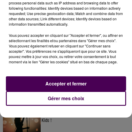
process personal data such as IP address and browsing data to offer
following functionalities: Identify devices based on information actively
requested; Use precise geolocation data; Match and combine data from
other data sources; Link different devices; Identify devices based on
information transmitted automatically.
Vous pouvez accepter en cliquant sur "Accepter et fermer", ou affiner en
sélectionnant les finalités et/ou partenaires dans "Gérer mes choix".
Vous pouvez également refuser en cliquant sur "Continuer sans
accepter". Vos préférences ne s'appliqueront que pour ce site. Vous
pouvez mettre à jour vos choix, ou retirer votre consentement à tout
À LA UNE
moment via le lien "Gérer les cookies" situé en bas de chaque page.
7 août 2026
Accepter et fermer
Gagnez vos pass pour le V and B Fest' 2026 !
Gérer mes choix
11 juillet 2026
Inscrivez-vous au casting The Voice & The Voice
Kids !