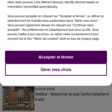
other data sources; Link different devices; Identify devices based on
information transmitted automatically.
Vous pouvez accepter en cliquant sur "Accepter et fermer", ou affiner en
sélectionnant les finalités et/ou partenaires dans "Gérer mes choix".
À LA UNE
Vous pouvez également refuser en cliquant sur "Continuer sans
accepter". Vos préférences ne s'appliqueront que pour ce site. Vous
pouvez mettre à jour vos choix, ou retirer votre consentement à tout
31 juillet 2026
moment via le lien "Gérer les cookies" situé en bas de chaque page.
Gagnez vos entrées à Terra Botanica !
Accepter et fermer
11 juillet 2026
Inscrivez-vous au casting The Voice & The Voice
Gérer mes choix
Kids !
4 août 2026
Honfleur : réouverture du quai Sainte-Catherine le
8 août