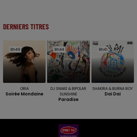
DERNIERS TITRES
8h49
8h49
8h44
8h44
8h41
8h41
ORIA
DJ SNAKE & BIPOLAR
SHAKIRA & BURNA BOY
Soirée Mondaine
Dai Dai
SUNSHINE
Paradise