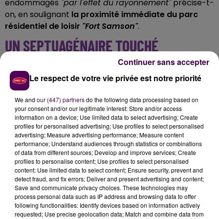
endommagés
"par l'effet du rayonnement"
précise-t-
on, en soulignant
la proximité immédiate du parc
résidentiel de loisir
"Fort Samson"
.
UN SEPTUAGÉNAIRE TOUCHÉ
Continuer sans accepter
Outre les dégâts matériels,
un homme de 74 ans a
Le respect de votre vie privée est notre priorité
été pris en charge et transporté
"en état d'urgence
relative"
jusqu'au centre hospitalier de Caen,
We and
our (447) partners
do the following data processing based on
"intoxiqué par les fumées et légèrement brûlé"
. Le
your consent and/or our legitimate interest: Store and/or access
sinistre a nécessité la mobilisation d'une trentaine de
information on a device; Use limited data to select advertising; Create
sapeurs-pompiers des centres de secours de
profiles for personalised advertising; Use profiles to select personalised
advertising; Measure advertising performance; Measure content
Grandcamp-Maisy, de Carentan, de Bayeux, du Molay
performance; Understand audiences through statistics or combinations
et de Caen.
of data from different sources; Develop and improve services; Create
profiles to personalise content; Use profiles to select personalised
content; Use limited data to select content; Ensure security, prevent and
detect fraud, and fix errors; Deliver and present advertising and content;
Save and communicate privacy choices. These technologies may
process personal data such as IP address and browsing data to offer
following functionalities: Identify devices based on information actively
requested; Use precise geolocation data; Match and combine data from