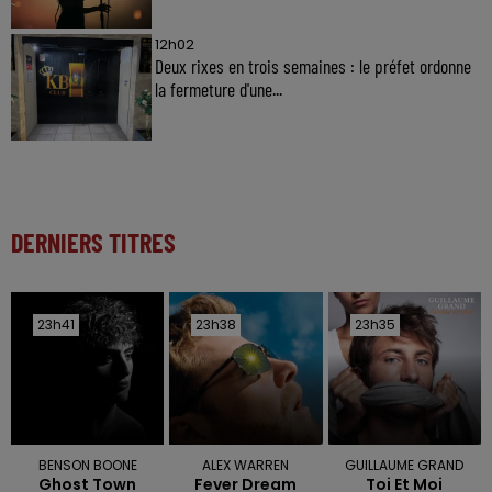
12h02
Deux rixes en trois semaines : le préfet ordonne
la fermeture d'une...
DERNIERS TITRES
23h41
23h41
23h38
23h38
23h35
23h35
BENSON BOONE
ALEX WARREN
GUILLAUME GRAND
Ghost Town
Fever Dream
Toi Et Moi