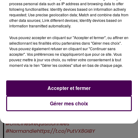
process personal data such as IP address and browsing data to offer
27
following functionalities: Identify devices based on information actively
requested; Use precise geolocation data; Match and combine data from
Pharmacie Vettes, à Beaumesnil
other data sources; Link different devices; Identify devices based on
Pharmacie du château, à Boissey-le-Châtel
information transmitted automatically.
Pharmacie Caillaud-Boizard, à Gaillon
Vous pouvez accepter en cliquant sur "Accepter et fermer", ou affiner en
Pharmacie du château, à Louviers
sélectionnant les finalités et/ou partenaires dans "Gérer mes choix".
Pharmacie Duhamel, à Perriers-sur-Andelle
Vous pouvez également refuser en cliquant sur "Continuer sans
Pharmacie Auzerais-Muta, à Routot
accepter". Vos préférences ne s'appliqueront que pour ce site. Vous
pouvez mettre à jour vos choix, ou retirer votre consentement à tout
Pharmacie Marais, à Verneuil-sur-Avre
moment via le lien "Gérer les cookies" situé en bas de chaque page.
Grande pharmacie Terre de Seine, à Vernon
... A LIRE AUSSI :
Accepter et fermer
Gérer mes choix
Voici la liste des pharmacies ouvertes en ce jeudi
de grève dans le Calvados et l'Orne
#OfficinesRequisitionnees
#Normandie
https://t.co/PutVX8GIBY