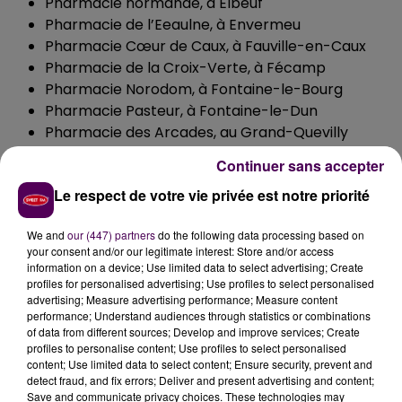
Pharmacie normande, à Elbeuf
Pharmacie de l’Eeaulne, à Envermeu
Pharmacie Cœur de Caux, à Fauville-en-Caux
Pharmacie de la Croix-Verte, à Fécamp
Pharmacie Norodom, à Fontaine-le-Bourg
Pharmacie Pasteur, à Fontaine-le-Dun
Pharmacie des Arcades, au Grand-Quevilly
Pharmacie Brindeau, au Havre
Continuer sans accepter
Pharmacie de Sanvic, au Havre
Le respect de votre vie privée est notre priorité
Pharmacie Jouette, à Lillebonne
Pharmacie de l’Hôtel de ville, à Malaunay
We and
our (447) partners
do the following data processing based on
Pharmacie Guay, au Mesnil-Esnard
your consent and/or our legitimate interest: Store and/or access
Pharmacie de la Belle-Etoile, à Montivilliers
information on a device; Use limited data to select advertising; Create
Pharmacie Noditza, à Neufchâtel-en-Bray
profiles for personalised advertising; Use profiles to select personalised
advertising; Measure advertising performance; Measure content
Pharmacie de l’Europe, à Rouen
performance; Understand audiences through statistics or combinations
Pharmacie Cauchoise, à Rouen
of data from different sources; Develop and improve services; Create
Phamarcie Gambetta, à Saint-Etienne-du-
profiles to personalise content; Use profiles to select personalised
content; Use limited data to select content; Ensure security, prevent and
Rouvray
detect fraud, and fix errors; Deliver and present advertising and content;
Pharmacie Petipas, à Yvetot
Save and communicate privacy choices. These technologies may