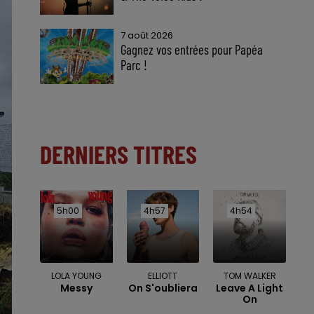
7 août 2026
Gagnez vos entrées pour Papéa
Parc !
DERNIERS TITRES
5h00
5h00
4h57
4h57
4h54
4h54
LOLA YOUNG
ELLIOTT
TOM WALKER
Messy
On S'oubliera
Leave A Light
On