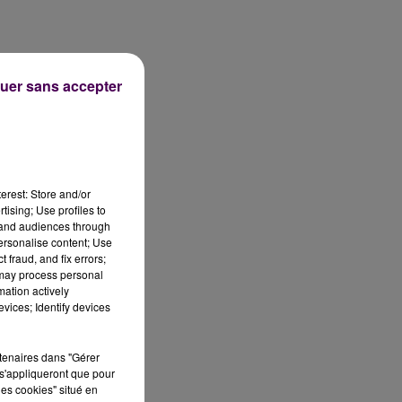
uer sans accepter
erest: Store and/or
tising; Use profiles to
tand audiences through
personalise content; Use
 fraud, and fix errors;
 may process personal
mation actively
vices; Identify devices
rtenaires dans "Gérer
s'appliqueront que pour
les cookies" situé en