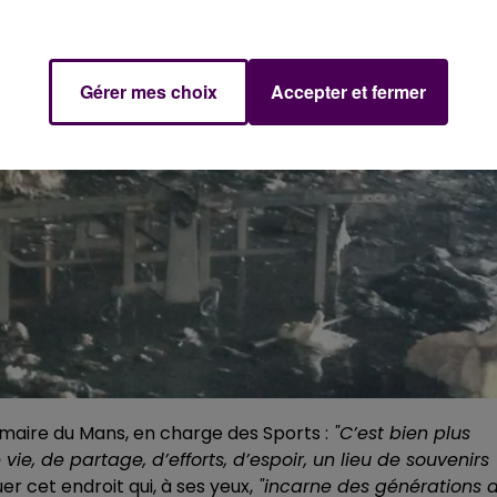
Gérer mes choix
Accepter et fermer
u maire du Mans, en charge des Sports :
"C’est bien plus
vie, de partage, d’efforts, d’espoir, un lieu de souvenirs
er cet endroit qui, à ses yeux,
"incarne des générations 