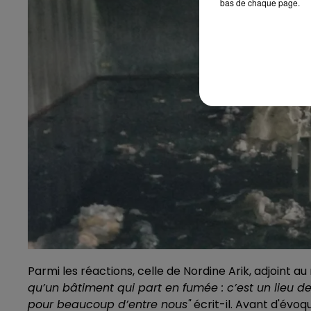
bas de chaque page.
Parmi les réactions, celle de Nordine Arik, adjoint a
qu’un bâtiment qui part en fumée : c’est un lieu de 
pour beaucoup d’entre nous"
écrit-il. Avant d'évoqu