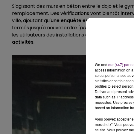
S'agissant des murs en béton entre le dojo et le gy
remplacement. Des vérifications vont bientôt interven
ville, ajoutant qu'
une enquête est en cours pour dét
fermés jusqu'à nouvel ordre
"pour d’évidentes raiso
les utilisateurs des installations de la Californie pou
activités
.
We and
our (447) partn
access information on a 
select personalised ad
statistics or combinatio
profiles to select person
Deliver and present adv
data such as IP address 
requested; Use precise g
based on information tra
Vous pouvez accepter en 
mes choix". Vous pouvez
ce site. Vous pouvez met