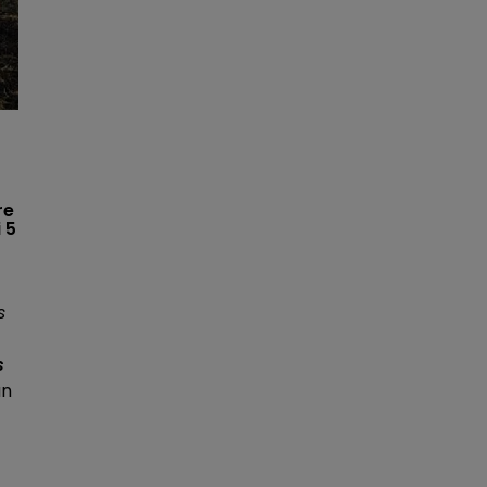
re
 5
s
s
un