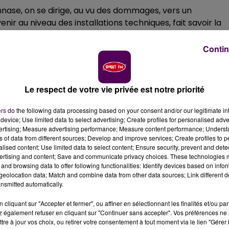
mnase, on se dirige, au vu des dommages, vers un
ir au niveau des installations techniques, fait savoir la
erminer la cause de ce sinistre
d'ampleur. Les lieux sont
ns de sécurité"
. La collectivité assure travailler avec tous
Contin
r trouver
des solutions permettant la poursuite des
Le respect de votre vie privée est notre priorité
ers
do the following data processing based on your consent and/or our legitimate int
device; Use limited data to select advertising; Create profiles for personalised adver
vertising; Measure advertising performance; Measure content performance; Unders
ns of data from different sources; Develop and improve services; Create profiles to 
alised content; Use limited data to select content; Ensure security, prevent and detect
ertising and content; Save and communicate privacy choices. These technologies
and browsing data to offer following functionalities: Identify devices based on infor
eolocation data; Match and combine data from other data sources; Link different de
nsmitted automatically.
cliquant sur "Accepter et fermer", ou affiner en sélectionnant les finalités et/ou pa
 également refuser en cliquant sur "Continuer sans accepter". Vos préférences ne 
tre à jour vos choix, ou retirer votre consentement à tout moment via le lien "Gérer 