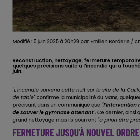
Modifié : 5 juin 2025 à 20h29 par Emilien Borderie / c
Reconstruction, nettoyage, fermeture temporaire e
quelques précisions suite à l'incendie qui a touché 
juin.
"L'incendie survenu cette nuit sur le site de la Cali
de table"
confirme la municipalité du Mans, quelques 
précisant dans un communiqué que
"
l’interventio
de sauver le gymnase attenant
"
. Ce dernier, ainsi 
grand nettoyage mais ils pourront
"a priori être p
FERMETURE JUSQU'À NOUVEL ORDRE