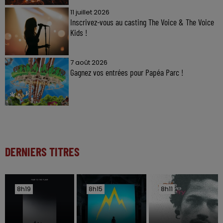
11 juillet 2026
Inscrivez-vous au casting The Voice & The Voice
Kids !
7 août 2026
Gagnez vos entrées pour Papéa Parc !
DERNIERS TITRES
8h19
8h19
8h15
8h15
8h11
8h11