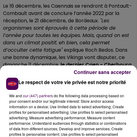
Le 16 décembre, les Caennais se rendront à Pontault-
Combault avant de conclure l’année 2022 par la
réception, le 21 décembre, de Bordeaux.
"Les
organismes sont éprouvés à cette période de
l’année pour toutes les équipes. Mais, quand on est
dans un climat positif, eh bien, cela permet
d’occulter cette fatigue"
explique Roch Bedos. Dans
une bonne dynamique, les Vikings vont disputer, ce
dimanche 11 décembre,
le dernier Caen - Cherbourg
Continuer sans accepter
dans l’actuel palais des sports
. La prochaine
confrontation entre ces deux équipes, organisée dans
Le respect de votre vie privée est notre priorité
la capitale du Calvados, se déroulera à 200 mètres de
là, dans la
nouvelle version du palais des sports,
We and
our (447) partners
do the following data processing based on
actuellement en construction -une enceinte dont la
your consent and/or our legitimate interest: Store and/or access
information on a device; Use limited data to select advertising; Create
livraison est prévue en septembre 2023, qui sera aussi
profiles for personalised advertising; Use profiles to select personalised
le jardin du Caen Basket Calvados-.
advertising; Measure advertising performance; Measure content
performance; Understand audiences through statistics or combinations
of data from different sources; Develop and improve services; Create
Roch Bedos :
profiles to personalise content; Use profiles to select personalised