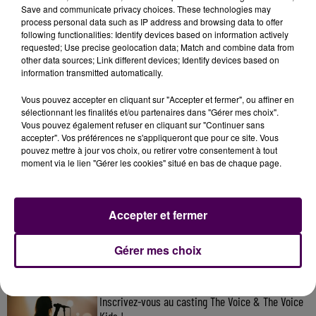
Save and communicate privacy choices. These technologies may
process personal data such as IP address and browsing data to offer
following functionalities: Identify devices based on information actively
requested; Use precise geolocation data; Match and combine data from
other data sources; Link different devices; Identify devices based on
information transmitted automatically.
Vous pouvez accepter en cliquant sur "Accepter et fermer", ou affiner en
sélectionnant les finalités et/ou partenaires dans "Gérer mes choix".
Vous pouvez également refuser en cliquant sur "Continuer sans
accepter". Vos préférences ne s'appliqueront que pour ce site. Vous
pouvez mettre à jour vos choix, ou retirer votre consentement à tout
moment via le lien "Gérer les cookies" situé en bas de chaque page.
À LA UNE
Accepter et fermer
31 juillet 2026
Gagnez vos entrées à Terra Botanica !
Gérer mes choix
11 juillet 2026
Inscrivez-vous au casting The Voice & The Voice
Kids !