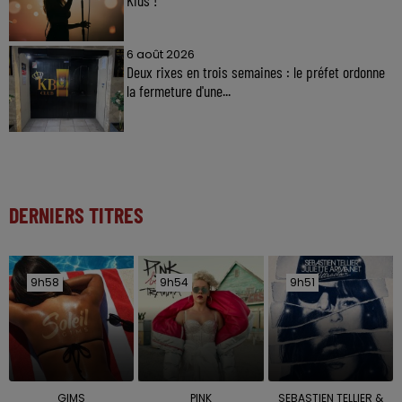
6 août 2026
Deux rixes en trois semaines : le préfet ordonne
la fermeture d'une...
DERNIERS TITRES
9h58
9h58
9h54
9h54
9h51
9h51
GIMS
PINK
SEBASTIEN TELLIER &