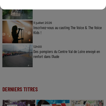
Gagnez vos entrées à Terra Botanica !
11 juillet 2026
Inscrivez-vous au casting The Voice & The Voice
Kids !
12h00
Des pompiers du Centre Val de Loire envoyé en
renfort dans l'Aude
DERNIERS TITRES