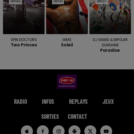
14h43
14h43
14h41
14h41
14h37
14h37
SPIN DOCTORS
GIMS
DJ SNAKE & BIPOLAR
Two Princes
Soleil
SUNSHINE
Paradise
RADIO
INFOS
REPLAYS
JEUX
SORTIES
CONTACT