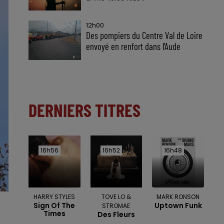
12h00
Des pompiers du Centre Val de Loire
envoyé en renfort dans l'Aude
DERNIERS TITRES
16h56
16h56
16h52
16h52
16h48
16h48
HARRY STYLES
TOVE LO &
MARK RONSON
Sign Of The
Uptown Funk
STROMAE
Times
Des Fleurs