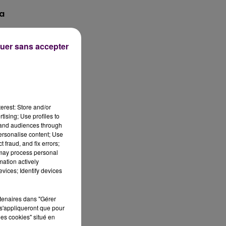
 a
uer sans accepter
e
La
erest: Store and/or
tising; Use profiles to
tand audiences through
personalise content; Use
 fraud, and fix errors;
e
 may process personal
mation actively
re
vices; Identify devices
rtenaires dans "Gérer
s'appliqueront que pour
les cookies" situé en