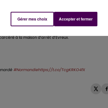
ent reconnu l'homicide, tout en contestant sa
voulu s’expliquer avec la victime sur de potentielles
Gérer mes choix
Accepter et fermer
r, dont il était resté proche, aient quitté le domicile et
. L’arme utilisée et des vêtements portés lors des faits o
e 7 juin au tribunal judiciaire d’Evreux, le suspect a été
ncarcéré à la maison d’arrêt d’Évreux.
ignardé
#Normandie
https://t.co/TcgKRKO4fX