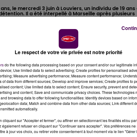
ns, le mercredi 3 juin à Louviers, un individu de 19 ans
tention. Il a été interpellé à Marseille après plusieurs
Contin
uvert une information judiciaire du chef d’assassinat à
mmis cinq jours plus tôt à Louviers.
Le corps d'un homm
à l’extérieur de sa maison située avenue des Peupliers
. 
Le respect de votre vie privée est notre priorité
son épouse pour le Conseil départemental de l’Eure.
ers
do the following data processing based on your consent and/or our legitimate int
lanche, une plaie ayant été identifiée au niveau du cou.
device; Use limited data to select advertising; Create profiles for personalised adver
ALISÉ
vertising; Measure advertising performance; Measure content performance; Unders
ns of data from different sources; Develop and improve services; Create profiles to 
alised content; Use limited data to select content; Ensure security, prevent and detect
l, a très rapidement été identifié par les enquêteurs comm
ertising and content; Save and communicate privacy choices. These technologies
and browsing data to offer following functionalities: Identify devices based on infor
anger, le Service interdépartemental de Police judiciai
eolocation data; Match and combine data from other data sources; Link different de
e Lyon, Grenoble et Marseille pour arriver jusqu'au
nsmitted automatically.
e son téléphone portable
. Interpellé le 5 juin à proximité
cliquant sur "Accepter et fermer", ou affiner en sélectionnant les finalités et/ou pa
 rapatrié par avion dans l'Eure.
 également refuser en cliquant sur "Continuer sans accepter". Vos préférences ne 
tre à jour vos choix, ou retirer votre consentement à tout moment via le lien "Gérer 