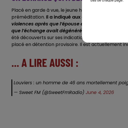
Placé en garde à vue, le jeune homme a immédiatem
préméditation.
Il a indiqué aux enquêteurs
"avoir 
violences
après que l’épouse et la fille de ce dernie
que l’échange avait dégénéré
"
rapporte le parquet
été découverts sur ses indications. Déféré ce dimanch
placé en détention provisoire. Il est actuellement i
... A LIRE AUSSI :
Louviers : un homme de 46 ans mortellement po
— Sweet FM (@SweetFmRadio)
June 4, 2026