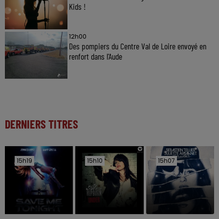
Kids !
12h00
Des pompiers du Centre Val de Loire envoyé en
renfort dans l'Aude
DERNIERS TITRES
15h19
15h19
15h10
15h10
15h07
15h07