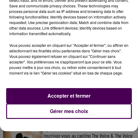
detect fraud, and fix errors; Deliver and present advertising and content;
Save and communicate privacy choices. These technologies may
process personal data such as IP address and browsing data to offer
following functionalities: Identify devices based on information actively
requested; Use precise geolocation data; Match and combine data from
other data sources; Link different devices; Identify devices based on
information transmitted automatically.
Vous pouvez accepter en cliquant sur "Accepter et fermer", ou affiner en
sélectionnant les finalités et/ou partenaires dans "Gérer mes choix".
Vous pouvez également refuser en cliquant sur "Continuer sans
accepter". Vos préférences ne s'appliqueront que pour ce site. Vous
pouvez mettre à jour vos choix, ou retirer votre consentement à tout
moment via le lien "Gérer les cookies" situé en bas de chaque page.
À LA UNE
Accepter et fermer
31 juillet 2026
Gagnez vos entrées à Terra Botanica !
Gérer mes choix
11 juillet 2026
Inscrivez-vous au casting The Voice & The Voice