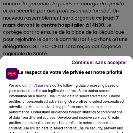
encore
"la garantie de prises en charge de qualité
et en sécurité par des professionnels formés".
Un
nouveau rassemblement sera organisé
ce jeudi 7
mars devant le centre hospitalier à 14h30
. Le
cortège partira ensuite de la place de la République
pour rejoindre le centre administratif Paixhans où une
délégation CGT-FO-CFDT sera reçue par l'Agence
régionale de Santé.
Continuer sans accepter
Le respect de votre vie privée est notre priorité
We and
our (447) partners
do the following data processing based on
your consent and/or our legitimate interest: Store and/or access
information on a device; Use limited data to select advertising; Create
profiles for personalised advertising; Use profiles to select personalised
advertising; Measure advertising performance; Measure content
performance; Understand audiences through statistics or combinations
of data from different sources; Develop and improve services; Create
profiles to personalise content; Use profiles to select personalised
content; Use limited data to select content; Ensure security, prevent and