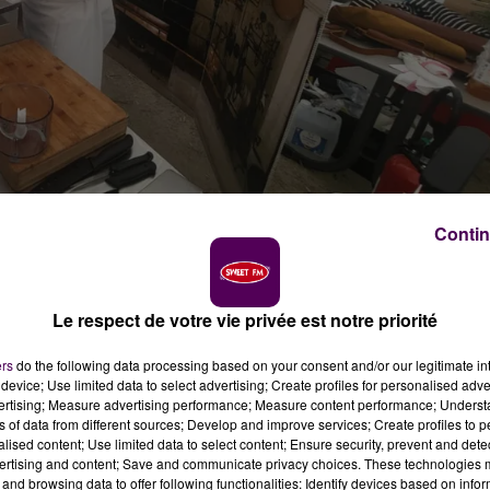
Contin
Le respect de votre vie privée est notre priorité
D’HONNEUR
ers
do the following data processing based on your consent and/or our legitimate int
device; Use limited data to select advertising; Create profiles for personalised adver
vertising; Measure advertising performance; Measure content performance; Unders
nneur. C’était la Corse l’année dernière. Place désormai
ns of data from different sources; Develop and improve services; Create profiles to 
alised content; Use limited data to select content; Ensure security, prevent and detect
écouvrir les huit fromages sous signe officiel de qualité
ertising and content; Save and communicate privacy choices. These technologies
e des produits labellisés AOP pour Appellation d’origine
and browsing data to offer following functionalities: Identify devices based on infor