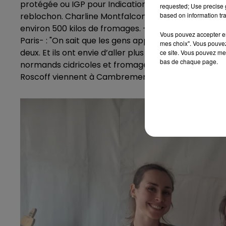
protégée ou IGP pour Indication géographique prot
requested; Use precise g
based on information tra
reblochon. Charline Montfalcon et Célina Staletzki e
environ 500 kilos de fromages. -près de huit tonnes 
Vous pouvez accepter en 
Paris- : "On sait que les gens apprécient nos produit
mes choix". Vous pouvez
deux. Et ils ont envie d’aller plus loin, d’en connaître 
ce site. Vous pouvez met
bas de chaque page.
normands cidricoles et fromages. Mais pas seuleme
Roscoff viennent à Cambremer depuis 15 ans afin de