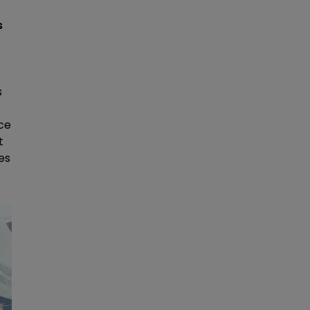
s
s
âce
t
des