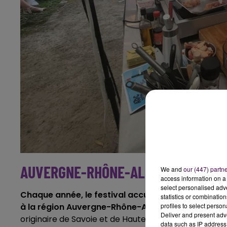
AUVERGNE-RHÔNE-ALPES, INVITÉE 
We and
our (447) partn
access information on a 
select personalised ad
Chaque année, le festival accueille un invité d’ho
statistics or combinatio
profiles to select person
à la région Auvergne-Rhône-Alpes.
L’occasion de d
Deliver and present adv
originaire de Savoie et de Haute-Savoie, c'est-à-dir
data such as IP address 