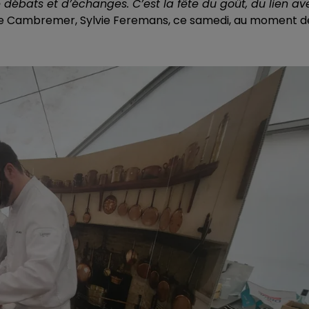
 débats et d’échanges. C’est la fête du goût, du lien av
de Cambremer, Sylvie Feremans, ce samedi, au moment d