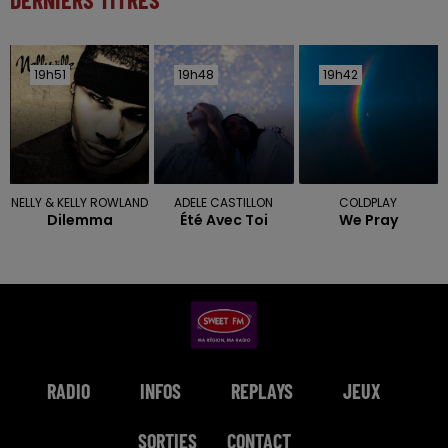
19h51
19h51
19h48
19h48
19h42
19h42
NELLY & KELLY ROWLAND
ADELE CASTILLON
COLDPLAY
Dilemma
Été Avec Toi
We Pray
RADIO
INFOS
REPLAYS
JEUX
SORTIES
CONTACT