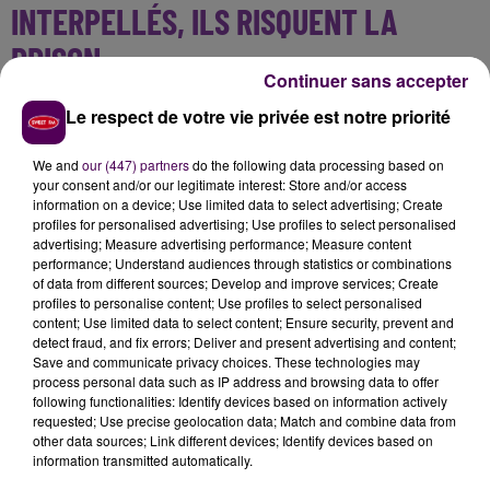
INTERPELLÉS, ILS RISQUENT LA
PRISON
Continuer sans accepter
Les deux
"pilotes"
ont été interpellés
et leurs
Le respect de votre vie privée est notre priorité
véhicules ont été envoyés en direction de la fourrière.
Pour rappel, la loi punit les rodéos urbains d'un à cinq
We and
our (447) partners
do the following data processing based on
ans d'emprisonnement, de 15 000 à 75 000 euros
your consent and/or our legitimate interest: Store and/or access
information on a device; Use limited data to select advertising; Create
d'amende, d'une confiscation du véhicule et d'une
profiles for personalised advertising; Use profiles to select personalised
suspension du permis de conduire.
advertising; Measure advertising performance; Measure content
performance; Understand audiences through statistics or combinations
of data from different sources; Develop and improve services; Create
profiles to personalise content; Use profiles to select personalised
content; Use limited data to select content; Ensure security, prevent and
detect fraud, and fix errors; Deliver and present advertising and content;
Save and communicate privacy choices. These technologies may
process personal data such as IP address and browsing data to offer
following functionalities: Identify devices based on information actively
requested; Use precise geolocation data; Match and combine data from
other data sources; Link different devices; Identify devices based on
information transmitted automatically.