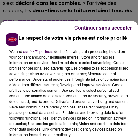
s'est
déclaré dans les combles
. A l'arrivée des
secours, les
deux-tiers de la toiture étaient touchés
.
DIX-SEPT PERSONNES MISES EN
Continuer sans accepter
SÉCURITÉ
Le respect de votre vie privée est notre priorité
Au moment du sinistre, le
bâtiment touché était vide
We and
our (447) partners
do the following data processing based on
de tout occupant
, il n'y a ainsi pas eu de blessé.
Dix-
your consent and/or our legitimate interest: Store and/or access
sept personnes ont néanmoins été mises en
information on a device; Use limited data to select advertising; Create
profiles for personalised advertising; Use profiles to select personalised
sécurité
le temps de l'intervention, dans une autre
advertising; Measure advertising performance; Measure content
partie de l'hôtel, non touchée par les flammes.
performance; Understand audiences through statistics or combinations
of data from different sources; Develop and improve services; Create
profiles to personalise content; Use profiles to select personalised
content; Use limited data to select content; Ensure security, prevent and
detect fraud, and fix errors; Deliver and present advertising and content;
Save and communicate privacy choices. These technologies may
process personal data such as IP address and browsing data to offer
following functionalities: Identify devices based on information actively
requested; Use precise geolocation data; Match and combine data from
other data sources; Link different devices; Identify devices based on
information transmitted automatically.