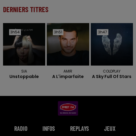
DERNIERS TITRES
3h54
3h54
3h51
3h51
3h47
3h47
SIA
AMIR
COLDPLAY
Unstoppable
A L'imparfaite
A Sky Full Of Stars
RADIO
INFOS
REPLAYS
JEUX