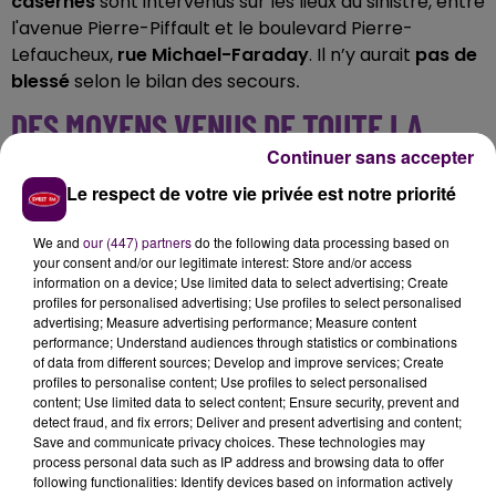
casernes
sont intervenus sur les lieux du sinistre, entre
l'avenue Pierre-Piffault et le boulevard Pierre-
Lefaucheux,
rue Michael-Faraday
. Il n’y aurait
pas de
blessé
selon le bilan des secours
.
DES MOYENS VENUS DE TOUTE LA
Continuer sans accepter
SARTHE
Le respect de votre vie privée est notre priorité
Exactement
61 pompiers
ont été mobilisés sur cette
intervention d'ampleur
. Ils sont arrivés sur place avec
We and
our (447) partners
do the following data processing based on
your consent and/or our legitimate interest: Store and/or access
27 engins
, depuis les casernes mancelles Sud et
information on a device; Use limited data to select advertising; Create
Degré, Beaumont-sur-Sarthe, Changé, Ecommoy, La
profiles for personalised advertising; Use profiles to select personalised
Ferté-Bernard, Montfort-le-Gesnois, Teloché, Yvré,
advertising; Measure advertising performance; Measure content
performance; Understand audiences through statistics or combinations
Parigné et Savigné-l'Evêque
. Les soldats du feu ont
of data from different sources; Develop and improve services; Create
réussi à éteindre l'incendie à l'aide de trois lances
.
profiles to personalise content; Use profiles to select personalised
content; Use limited data to select content; Ensure security, prevent and
detect fraud, and fix errors; Deliver and present advertising and content;
Save and communicate privacy choices. These technologies may
process personal data such as IP address and browsing data to offer
following functionalities: Identify devices based on information actively