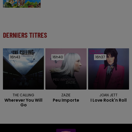
DERNIERS TITRES
16h43
16h43
16h40
16h40
16h37
16h37
THE CALLING
ZAZIE
JOAN JETT
Wherever You Will
Peu Importe
I Love Rock'n Roll
Go