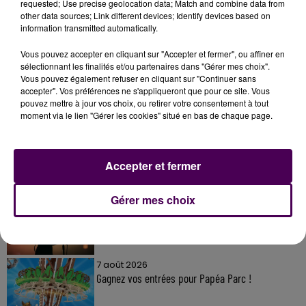
requested; Use precise geolocation data; Match and combine data from
other data sources; Link different devices; Identify devices based on
information transmitted automatically.
Vous pouvez accepter en cliquant sur "Accepter et fermer", ou affiner en
sélectionnant les finalités et/ou partenaires dans "Gérer mes choix".
Vous pouvez également refuser en cliquant sur "Continuer sans
À LA UNE
accepter". Vos préférences ne s'appliqueront que pour ce site. Vous
pouvez mettre à jour vos choix, ou retirer votre consentement à tout
moment via le lien "Gérer les cookies" situé en bas de chaque page.
7 août 2026
Gagnez vos pass pour le V and B Fest' 2026 !
Accepter et fermer
11 juillet 2026
Gérer mes choix
Inscrivez-vous au casting The Voice & The Voice
Kids !
7 août 2026
Gagnez vos entrées pour Papéa Parc !